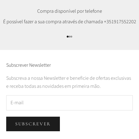
Compra disponível por telefone
É possível fazer a sua compra através de chamada
+351917552202
Ir para item 1
Ir para item 2
Ir para item 3
Subscrever Newsletter
Subscreva a nossa Newsletter e beneficie de ofertas exclusivas
e receba todas as novidades em primeira mão.
SUBSCREVER