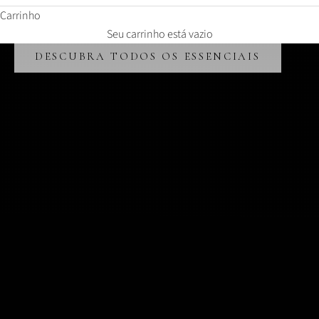
Carrinho
Malhas portuguesas desde 1957
Casacos de Verão
Seu carrinho está vazio
DESCUBRA TODOS OS ESSENCIAIS