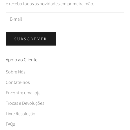
e receba todas as novidades em primeira mão.
SUBSCREVER
Apoio ao Cliente
Sobre Nós
Contate-nos
Encontre uma loja
Trocas e Devoluções
Livre Resolução
FAQs