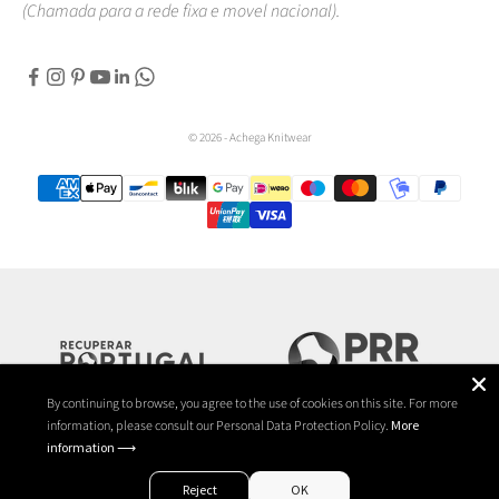
(Chamada para a rede fixa e movel nacional).
© 2026 - Achega Knitwear
By continuing to browse, you agree to the use of cookies on this site. For more
information, please consult our Personal Data Protection Policy.
More
information ⟶
Reject
OK