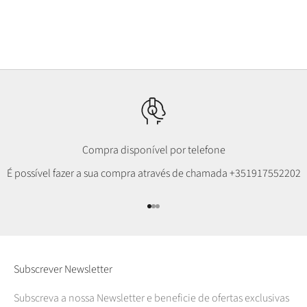
em Lambswool - Rosa Lady
Unissexo
Preço promocional
Preço promocional
€57,50
€33,00
Compra disponível por telefone
É possível fazer a sua compra através de chamada
+351917552202
Ir para item 1
Ir para item 2
Ir para item 3
Subscrever Newsletter
Subscreva a nossa Newsletter e beneficie de ofertas exclusivas