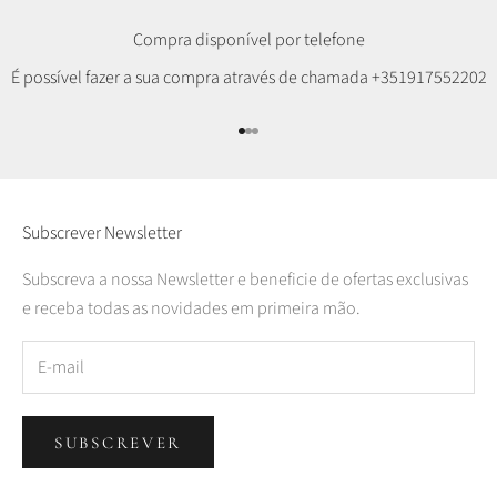
Compra disponível por telefone
É possível fazer a sua compra através de chamada
+351917552202
Ir para item 1
Ir para item 2
Ir para item 3
Subscrever Newsletter
Subscreva a nossa Newsletter e beneficie de ofertas exclusivas
e receba todas as novidades em primeira mão.
SUBSCREVER