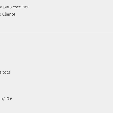
a para escolher
 Cliente.
a total
m/40.6