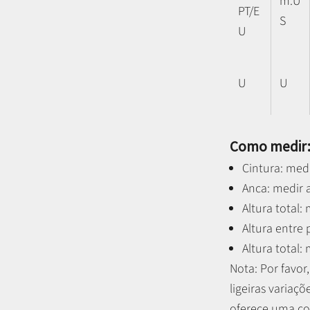
m.U
PT/E
S
U
U
U
Como medir
Cintura: medi
Anca: medir a
Altura total:
Altura entre
Altura total:
Nota: P
or favo
ligeiras variaçõ
oferece uma co