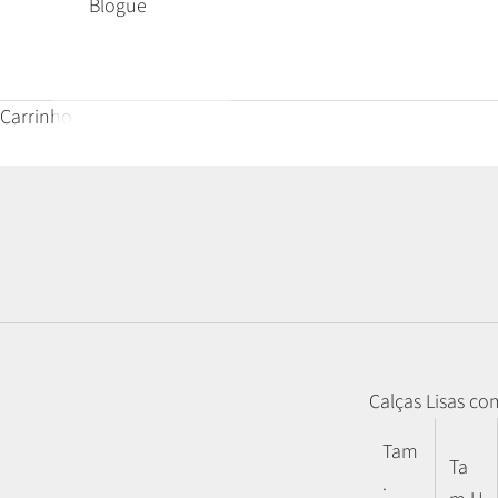
Blogue
Carrinho
Calças Lisas co
Tam
Ta
.