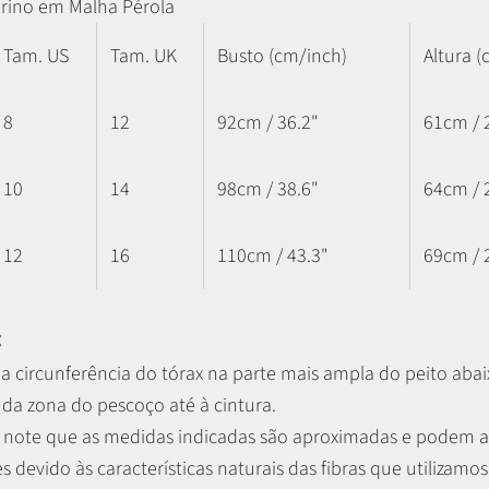
rino em Malha Pérola
Tam. US
Tam. UK
Busto (cm/inch)
Altura (
8
12
92cm / 36.2"
61cm / 
10
14
98cm / 38.6"
64cm / 
12
16
110cm / 43.3"
69cm / 
:
a circunferência do tórax na parte mais ampla do peito abaix
 da zona do pescoço até à cintura.
r, note que as medidas indicadas são aproximadas e podem 
es devido às características naturais das fibras que utilizamos