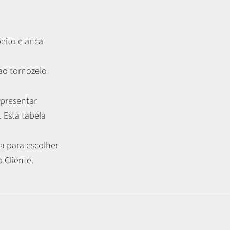
peito e anca
 ao tornozelo
apresentar
.
Esta tabela
a para escolher
 Cliente.