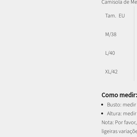
Camisola de Me
Tam. EU
M/38
L/40
XL/42
Como medir
Busto: medir 
Altura: medir
Nota: P
or favo
ligeiras variaçõ