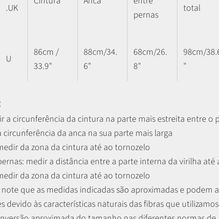
Cintura
Anca
entre
.UK
total
pernas
86cm /
88cm/34.
68cm/26.
98cm/38.
U
33.9"
6"
8"
"
:
r a circunferência da cintura na parte mais estreita entre o 
 circunferência da anca na sua parte mais larga
 medir da zona da cintura até ao tornozelo
 pernas:
medir a distância entre a parte interna da virilha até
 medir da zona da cintura até ao tornozelo
r, note que as medidas indicadas são aproximadas e podem 
es devido às características naturais das fibras que utilizamos
nversão aproximada do tamanho nas diferentes normas de