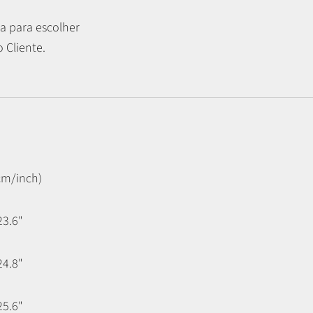
a para escolher
 Cliente.
cm/inch)
23.6"
24.8"
25.6"