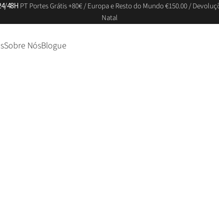
24/48H
PT Portes Grátis +80€ / Europa e Resto do Mundo €150.00 / Devoluç
Natal
s
Sobre Nós
Blogue