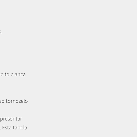
6
peito e anca
 ao tornozelo
apresentar
.
Esta tabela