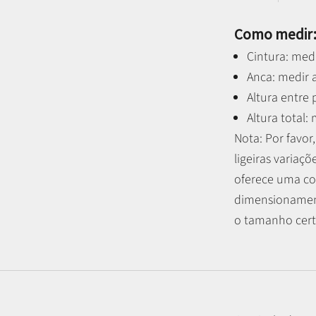
Como medir
Cintura: medi
Anca: medir a
Altura entre
Altura total:
Nota: P
or favo
ligeiras variaçõ
oferece uma co
dimensionament
o tamanho certo