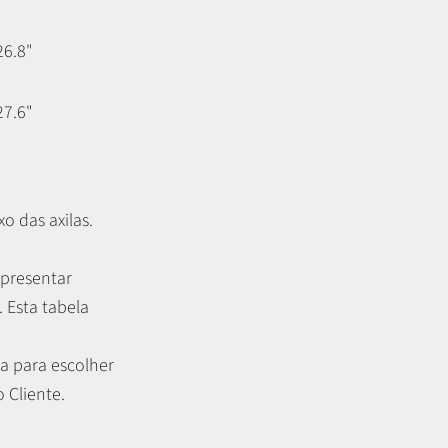
26.8"
27.6"
o das axilas.
apresentar
.
Esta tabela
a para escolher
 Cliente.