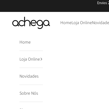
Pular para o conteúdo
Envios 
Achega Knitwear
Home
Loja Online
Novidade
Home
Loja Online
Novidades
Sobre Nós