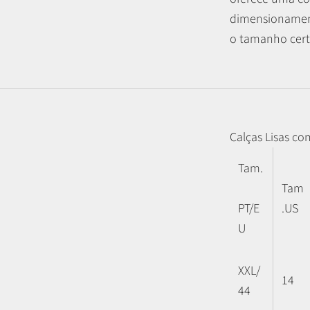
dimensionament
o tamanho certo
Calças Lisas co
Tam.
Tam
PT/E
.US
U
XXL/
14
44