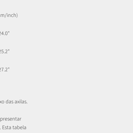
cm/inch)
24.0"
25.2"
27.2"
o das axilas.
apresentar
.
Esta tabela