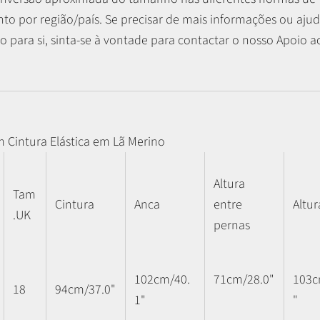
o por região/país. Se precisar de mais informações ou ajud
 para si, sinta-se à vontade para contactar o nosso Apoio ao
m Cintura Elástica em Lã Merino
Altura
Tam
Cintura
Anca
entre
Altur
.UK
pernas
102cm/40.
71cm/28.0"
103c
18
94cm/37.0"
1"
"