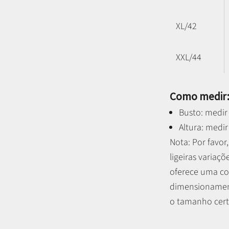
XL/42
XXL/44
Como medir
Busto: medir 
Altura: medir
Nota: P
or favo
ligeiras variaçõ
oferece uma co
dimensionament
o tamanho certo