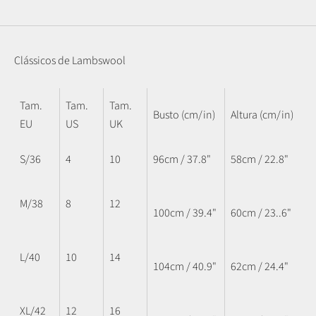
Clássicos de Lambswool
Tam.
Tam.
Tam.
Busto (cm/in)
Altura (cm/in)
EU
US
UK
S/36
4
10
96cm / 37.8"
58cm / 22.8"
M/38
8
12
100cm / 39.4"
60cm / 23..6"
L/40
10
14
104cm / 40.9"
62cm / 24.4"
XL/42
12
16