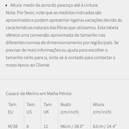
Altura: medir da zona do pescoço até à cintura.
Nota: P
or favor, note que as medidas indicadas são
aproximadas e podem apresentar ligeiras variações devido às
características naturais das fibras que utilizamos.
Esta tabela
oferece uma conversão aproximada do tamanho nas
diferentes normas de dimensionamento por região/país. Se
precisar de mais informações ou ajuda para escolher o
tamanho certo para si, sinta-se à vontade para contactar o
nosso Apoio ao Cliente.
Casaco de Merino em Malha Pérola
Tam.
Tam.
Tam.
Busto
Altura
EU
US
UK
(cm/inch)
(cm/inch)
M/38
8
12
96cm / 38.0"
62cm / 24.4"