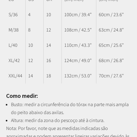
S/36
4
10
100cm / 39.4"
60cm / 23.6"
M/38
8
12
108cm / 42.5"
63cm / 24.8"
L/40
10
14
110cm / 43.3"
65cm / 25.6"
XL/42
12
16
124cm / 49.0"
68cm / 26.8"
XXL/44
14
18
132cm / 53.0"
70cm / 27.6"
Como medir:
Busto: medir a circunferência do tórax na parte mais ampla
do peito abaixo das axilas.
Altura: medir da zona do pescoço até à cintura.
Nota: P
or favor, note que as medidas indicadas são
aproximadas e podem apresentar ligeiras variações devido às