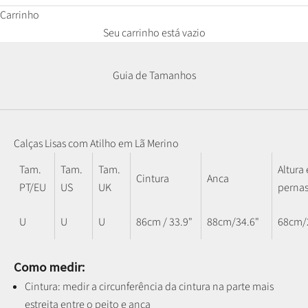
Carrinho
Seu carrinho está vazio
Guia de Tamanhos
Calças Lisas com Atilho em Lã Merino
Tam.
Tam.
Tam.
Altura
Cintura
Anca
PT/EU
US
UK
perna
U
U
U
86cm / 33.9"
88cm/34.6"
68cm/
Como medir:
Cintura: medir a circunferência da cintura na parte mais
estreita entre o peito e anca