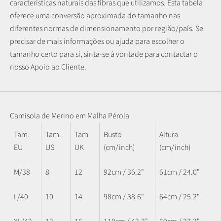
características naturais das fibras que utilizamos.
Esta tabela
oferece uma conversão aproximada do tamanho nas
diferentes normas de dimensionamento por região/país. Se
precisar de mais informações ou ajuda para escolher o
tamanho certo para si, sinta-se à vontade para contactar o
nosso Apoio ao Cliente.
Camisola de Merino em Malha Pérola
Tam.
Tam.
Tam.
Busto
Altura
EU
US
UK
(cm/inch)
(cm/inch)
M/38
8
12
92cm / 36.2"
61cm / 24.0"
L/40
10
14
98cm / 38.6"
64cm / 25.2"