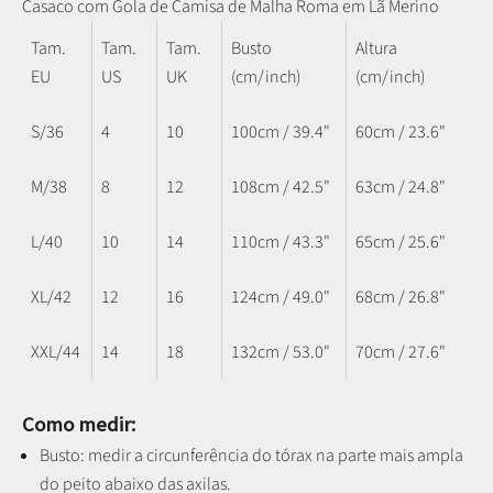
Casaco com Gola de Camisa de Malha Roma em Lã Merino
Tam.
Tam.
Tam.
Busto
Altura
EU
US
UK
(cm/inch)
(cm/inch)
S/36
4
10
100cm / 39.4"
60cm / 23.6"
M/38
8
12
108cm / 42.5"
63cm / 24.8"
L/40
10
14
110cm / 43.3"
65cm / 25.6"
XL/42
12
16
124cm / 49.0"
68cm / 26.8"
XXL/44
14
18
132cm / 53.0"
70cm / 27.6"
Como medir:
Busto: medir a circunferência do tórax na parte mais ampla
do peito abaixo das axilas.