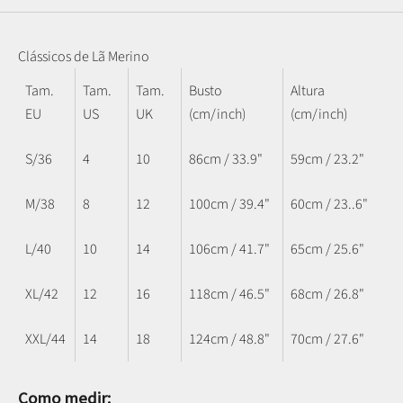
Clássicos de Lã Merino
Tam.
Tam.
Tam.
Busto
Altura
EU
US
UK
(cm/inch)
(cm/inch)
S/36
4
10
86cm / 33.9"
59cm / 23.2"
M/38
8
12
100cm / 39.4"
60cm / 23..6"
L/40
10
14
106cm / 41.7"
65cm / 25.6"
XL/42
12
16
118cm / 46.5"
68cm / 26.8"
XXL/44
14
18
124cm / 48.8"
70cm / 27.6"
Como medir: