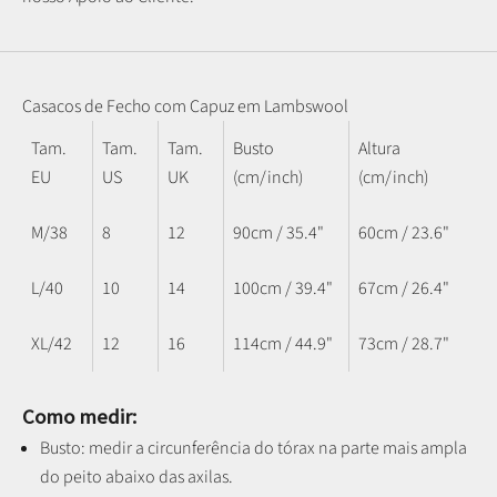
Casacos de Fecho com Capuz em Lambswool
Tam.
Tam.
Tam.
Busto
Altura
EU
US
UK
(cm/inch)
(cm/inch)
M/38
8
12
90cm / 35.4"
60cm / 23.6"
L/40
10
14
100cm / 39.4"
67cm / 26.4"
XL/42
12
16
114cm / 44.9"
73cm / 28.7"
Como medir:
Busto: medir a circunferência do tórax na parte mais ampla
do peito abaixo das axilas.