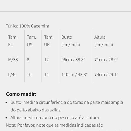
Túnica 100% Caxemira
Tam.
Tam.
Tam.
Busto
Altura
EU
US
UK
(cm/inch)
(cm/inch)
M/38
8
12
96cm / 38.8"
71cm / 28.0"
L/40
10
14
110cm / 43.3"
74cm / 29.1"
Como medir:
Busto: medir a circunferência do tórax na parte mais ampla
do peito abaixo das axilas.
Altura: medir da zona do pescoço até à cintura.
Nota: P
or favor, note que as medidas indicadas são