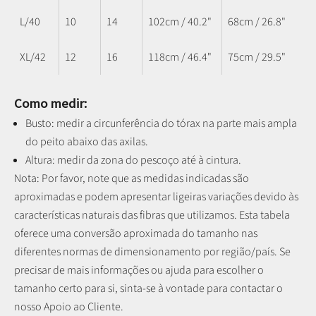
L/40
10
14
102cm / 40.2"
68cm / 26.8"
XL/42
12
16
118cm / 46.4"
75cm / 29.5"
Como medir:
Busto: medir a circunferência do tórax na parte mais ampla
do peito abaixo das axilas.
Altura: medir da zona do pescoço até à cintura.
Nota: P
or favor, note que as medidas indicadas são
aproximadas e podem apresentar ligeiras variações devido às
características naturais das fibras que utilizamos.
Esta tabela
oferece uma conversão aproximada do tamanho nas
diferentes normas de dimensionamento por região/país. Se
precisar de mais informações ou ajuda para escolher o
tamanho certo para si, sinta-se à vontade para contactar o
nosso Apoio ao Cliente.