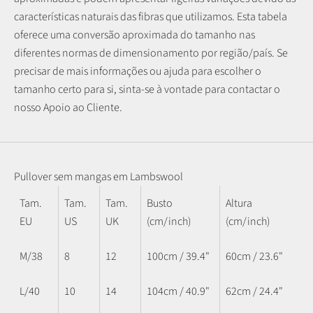
características naturais das fibras que utilizamos.
Esta tabela
oferece uma conversão aproximada do tamanho nas
diferentes normas de dimensionamento por região/país. Se
precisar de mais informações ou ajuda para escolher o
tamanho certo para si, sinta-se à vontade para contactar o
nosso Apoio ao Cliente.
Pullover sem mangas em Lambswool
Tam.
Tam.
Tam.
Busto
Altura
EU
US
UK
(cm/inch)
(cm/inch)
M/38
8
12
100cm / 39.4"
60cm / 23.6"
L/40
10
14
104cm / 40.9"
62cm / 24.4"