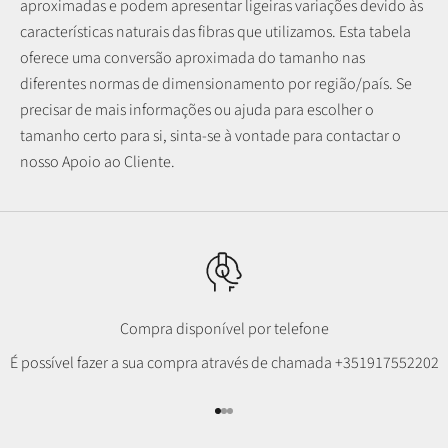
aproximadas e podem apresentar ligeiras variações devido às
características naturais das fibras que utilizamos.
Esta tabela
oferece uma conversão aproximada do tamanho nas
diferentes normas de dimensionamento por região/país. Se
precisar de mais informações ou ajuda para escolher o
tamanho certo para si, sinta-se à vontade para contactar o
nosso Apoio ao Cliente.
Compra disponível por telefone
É possível fazer a sua compra através de chamada
+351917552202
Ir para item 1
Ir para item 2
Ir para item 3