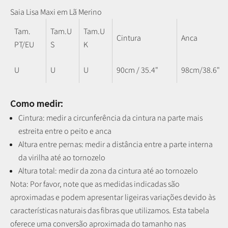
Saia Lisa Maxi em Lã Merino
Tam.
Tam.U
Tam.U
Cintura
Anca
PT/EU
S
K
U
U
U
90cm / 35.4"
98cm/38.6"
Como medir:
Cintura: medir a circunferência da cintura na parte mais
estreita entre o peito e anca
Altura entre pernas:
medir a distância entre a parte interna
da virilha até ao tornozelo
Altura total: medir da zona da cintura até ao tornozelo
Nota: P
or favor, note que as medidas indicadas são
aproximadas e podem apresentar ligeiras variações devido às
características naturais das fibras que utilizamos.
Esta tabela
oferece uma conversão aproximada do tamanho nas