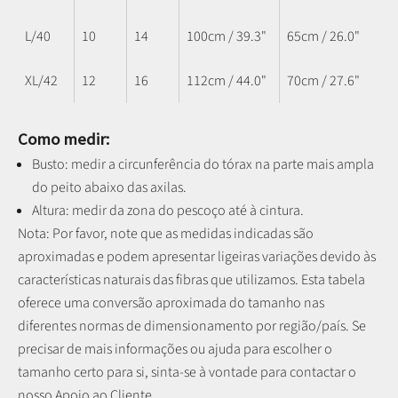
L/40
10
14
100cm / 39.3"
65cm / 26.0"
XL/42
12
16
112cm / 44.0"
70cm / 27.6"
Como medir:
Busto: medir a circunferência do tórax na parte mais ampla
do peito abaixo das axilas.
Altura: medir da zona do pescoço até à cintura.
Nota: P
or favor, note que as medidas indicadas são
aproximadas e podem apresentar ligeiras variações devido às
características naturais das fibras que utilizamos.
Esta tabela
oferece uma conversão aproximada do tamanho nas
diferentes normas de dimensionamento por região/país. Se
precisar de mais informações ou ajuda para escolher o
tamanho certo para si, sinta-se à vontade para contactar o
nosso Apoio ao Cliente.