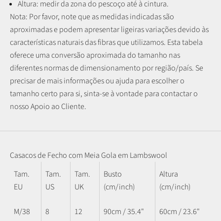
Altura: medir da zona do pescoço até à cintura.
Nota: P
or favor, note que as medidas indicadas são
aproximadas e podem apresentar ligeiras variações devido às
características naturais das fibras que utilizamos.
Esta tabela
oferece uma conversão aproximada do tamanho nas
diferentes normas de dimensionamento por região/país. Se
precisar de mais informações ou ajuda para escolher o
tamanho certo para si, sinta-se à vontade para contactar o
nosso Apoio ao Cliente.
Casacos de Fecho com Meia Gola em Lambswool
Tam.
Tam.
Tam.
Busto
Altura
EU
US
UK
(cm/inch)
(cm/inch)
M/38
8
12
90cm / 35.4"
60cm / 23.6"