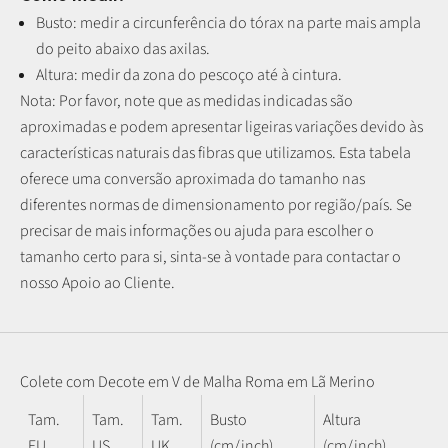
Busto: medir a circunferência do tórax na parte mais ampla
do peito abaixo das axilas.
Altura: medir da zona do pescoço até à cintura.
Nota: P
or favor, note que as medidas indicadas são
aproximadas e podem apresentar ligeiras variações devido às
características naturais das fibras que utilizamos.
Esta tabela
oferece uma conversão aproximada do tamanho nas
diferentes normas de dimensionamento por região/país. Se
precisar de mais informações ou ajuda para escolher o
tamanho certo para si, sinta-se à vontade para contactar o
nosso Apoio ao Cliente.
Colete com Decote em V de Malha Roma em Lã Merino
Tam.
Tam.
Tam.
Busto
Altura
EU
US
UK
(cm/inch)
(cm/inch)