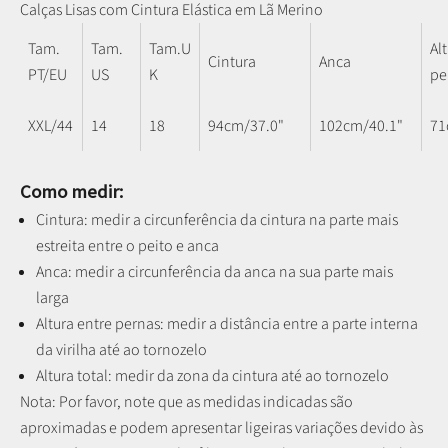
Calças Lisas com Cintura Elástica em Lã Merino
Tam.
Tam.
Tam.U
Al
Cintura
Anca
PT/EU
US
K
pe
XXL/44
14
18
94cm/37.0"
102cm/40.1"
71
Como medir:
Cintura: medir a circunferência da cintura na parte mais
estreita entre o peito e anca
Anca: medir a circunferência da anca na sua parte mais
larga
Altura entre pernas:
medir a distância entre a parte interna
da virilha até ao tornozelo
Altura total: medir da zona da cintura até ao tornozelo
Nota: P
or favor, note que as medidas indicadas são
aproximadas e podem apresentar ligeiras variações devido às