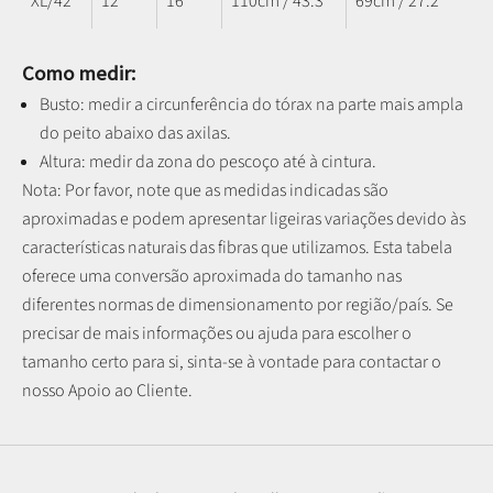
XL/42
12
16
110cm / 43.3"
69cm / 27.2"
Como medir:
Busto: medir a circunferência do tórax na parte mais ampla
do peito abaixo das axilas.
Altura: medir da zona do pescoço até à cintura.
Nota: P
or favor, note que as medidas indicadas são
aproximadas e podem apresentar ligeiras variações devido às
características naturais das fibras que utilizamos.
Esta tabela
oferece uma conversão aproximada do tamanho nas
diferentes normas de dimensionamento por região/país. Se
precisar de mais informações ou ajuda para escolher o
tamanho certo para si, sinta-se à vontade para contactar o
nosso Apoio ao Cliente.