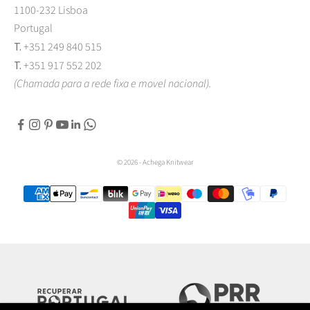
1100-232 Lisboa
Portugal
T.
+351 249 840 515
T.
+351 917 552 202
(Chamada para a rede fixa e movel nacional).
© 2026 - Achega Knitwear