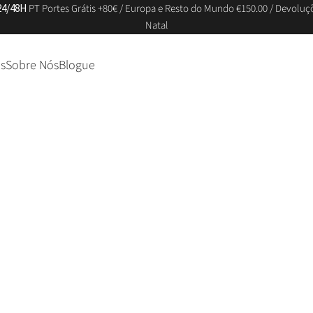
24/48H
PT Portes Grátis +80€ / Europa e Resto do Mundo €150.00 / Devoluç
Natal
s
Sobre Nós
Blogue