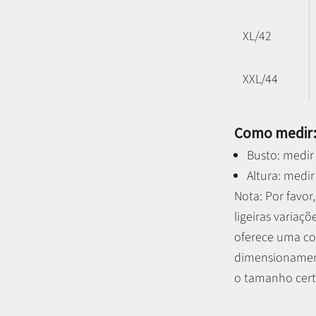
XL/42
XXL/44
Como medir
Busto: medir 
Altura: medir
Nota: P
or favo
ligeiras variaçõ
oferece uma co
dimensionament
o tamanho certo