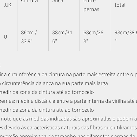
Cintura
Anca
entre
.UK
total
pernas
86cm /
88cm/34.
68cm/26.
98cm/38.
U
33.9"
6"
8"
"
:
r a circunferência da cintura na parte mais estreita entre o 
 circunferência da anca na sua parte mais larga
 medir da zona da cintura até ao tornozelo
 pernas:
medir a distância entre a parte interna da virilha até
 medir da zona da cintura até ao tornozelo
r, note que as medidas indicadas são aproximadas e podem 
es devido às características naturais das fibras que utilizamos
nversão aproximada do tamanho nas diferentes normas de