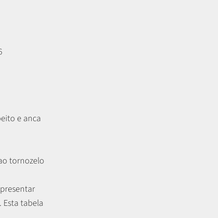
6
peito e anca
 ao tornozelo
apresentar
.
Esta tabela