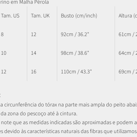
rino em Malha Pérola
Tam. US
Tam. UK
Busto (cm/inch)
Altura (
8
12
92cm / 36.2"
61cm / 
10
14
98cm / 38.6"
64cm / 
12
16
110cm / 43.3"
69cm / 
:
a circunferência do tórax na parte mais ampla do peito abaix
 da zona do pescoço até à cintura.
r, note que as medidas indicadas são aproximadas e podem 
es devido às características naturais das fibras que utilizamos