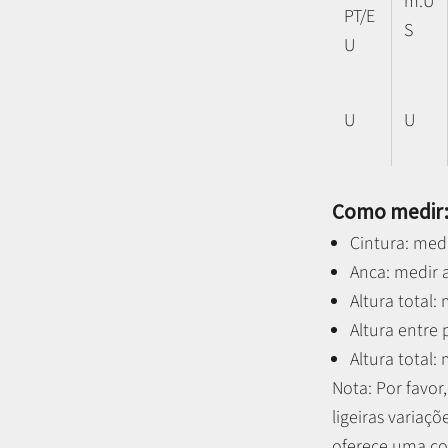
m.U
PT/E
S
U
U
U
Como medir
Cintura: medi
Anca: medir a
Altura total:
Altura entre
Altura total:
Nota: P
or favo
ligeiras variaçõ
oferece uma co