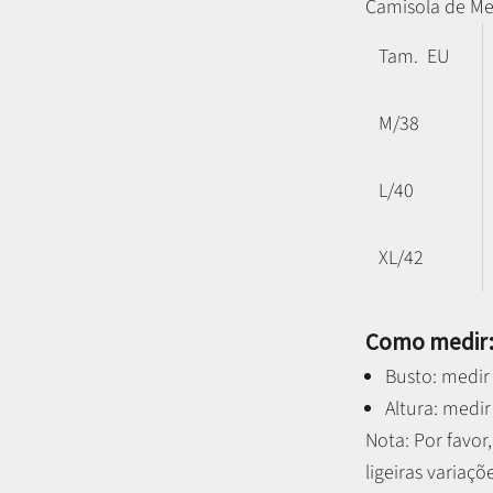
Camisola de Me
Tam. EU
M/38
L/40
XL/42
Como medir
Busto: medir 
Altura: medir
Nota: P
or favo
ligeiras variaçõ