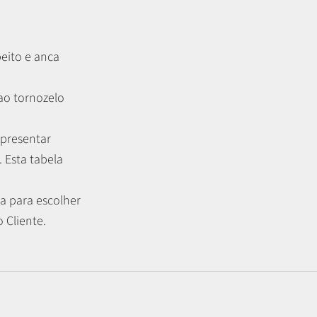
peito e anca
 ao tornozelo
apresentar
.
Esta tabela
a para escolher
 Cliente.