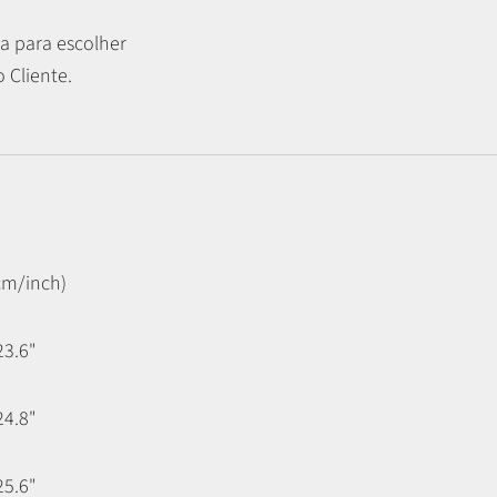
a para escolher
 Cliente.
cm/inch)
23.6"
24.8"
25.6"