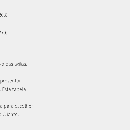
26.8"
27.6"
o das axilas.
apresentar
.
Esta tabela
a para escolher
 Cliente.