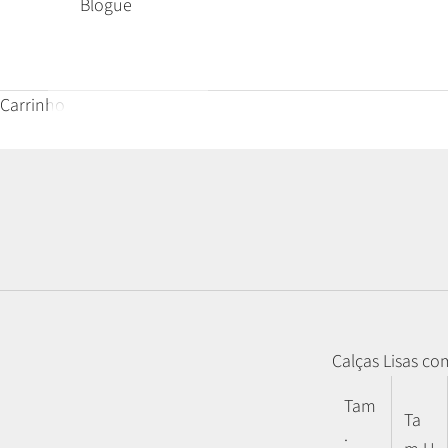
Blogue
Carrinho
Calças Lisas co
Tam
Ta
.