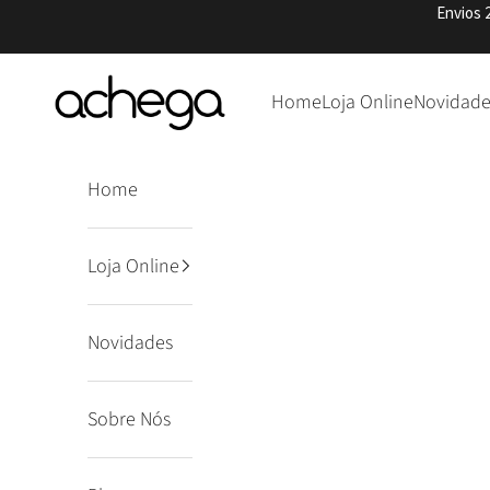
Pular para o conteúdo
Envios 
Achega Knitwear
Home
Loja Online
Novidade
Home
Loja Online
Novidades
Sobre Nós