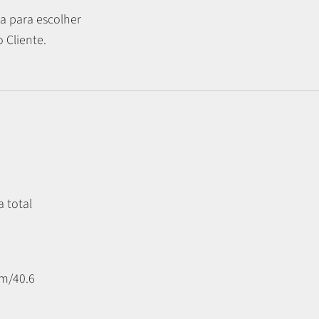
a para escolher
 Cliente.
a total
m/40.6