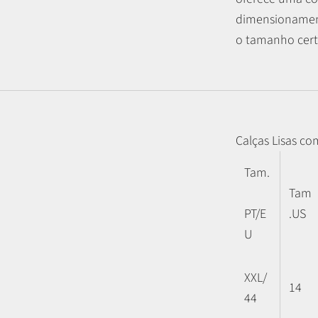
dimensionament
o tamanho certo
Calças Lisas co
Tam.
Tam
PT/E
.US
U
XXL/
14
44