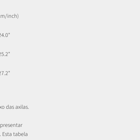
cm/inch)
24.0"
25.2"
27.2"
o das axilas.
apresentar
.
Esta tabela