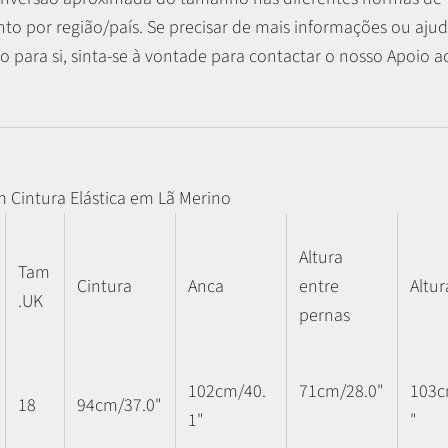
o por região/país. Se precisar de mais informações ou ajud
 para si, sinta-se à vontade para contactar o nosso Apoio ao
m Cintura Elástica em Lã Merino
Altura
Tam
Cintura
Anca
entre
Altur
.UK
pernas
102cm/40.
71cm/28.0"
103c
18
94cm/37.0"
1"
"