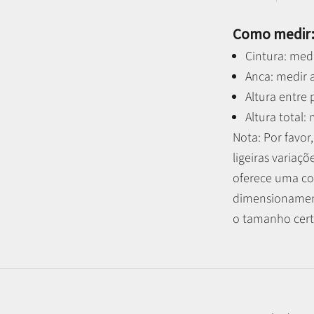
Como medir
Cintura: medi
Anca: medir a
Altura entre
Altura total:
Nota: P
or favo
ligeiras variaçõ
oferece uma co
dimensionament
o tamanho certo