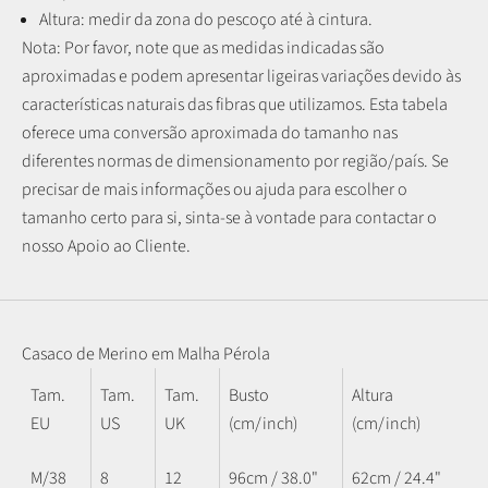
Altura: medir da zona do pescoço até à cintura.
Nota: P
or favor, note que as medidas indicadas são
aproximadas e podem apresentar ligeiras variações devido às
características naturais das fibras que utilizamos.
Esta tabela
oferece uma conversão aproximada do tamanho nas
diferentes normas de dimensionamento por região/país. Se
precisar de mais informações ou ajuda para escolher o
tamanho certo para si, sinta-se à vontade para contactar o
nosso Apoio ao Cliente.
Casaco de Merino em Malha Pérola
Tam.
Tam.
Tam.
Busto
Altura
EU
US
UK
(cm/inch)
(cm/inch)
M/38
8
12
96cm / 38.0"
62cm / 24.4"