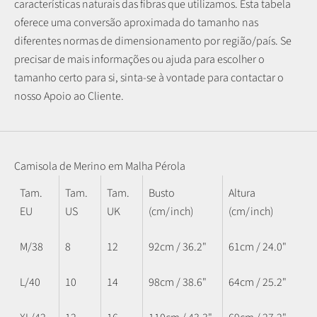
características naturais das fibras que utilizamos.
Esta tabela
oferece uma conversão aproximada do tamanho nas
diferentes normas de dimensionamento por região/país. Se
precisar de mais informações ou ajuda para escolher o
tamanho certo para si, sinta-se à vontade para contactar o
nosso Apoio ao Cliente.
Camisola de Merino em Malha Pérola
Tam.
Tam.
Tam.
Busto
Altura
EU
US
UK
(cm/inch)
(cm/inch)
M/38
8
12
92cm / 36.2"
61cm / 24.0"
L/40
10
14
98cm / 38.6"
64cm / 25.2"