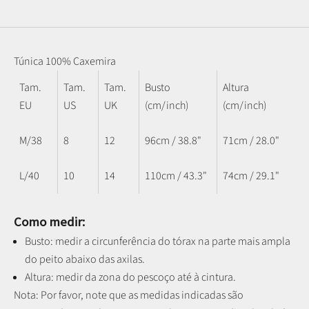
Túnica 100% Caxemira
Tam.
Tam.
Tam.
Busto
Altura
EU
US
UK
(cm/inch)
(cm/inch)
M/38
8
12
96cm / 38.8"
71cm / 28.0"
L/40
10
14
110cm / 43.3"
74cm / 29.1"
Como medir:
Busto: medir a circunferência do tórax na parte mais ampla
do peito abaixo das axilas.
Altura: medir da zona do pescoço até à cintura.
Nota: P
or favor, note que as medidas indicadas são