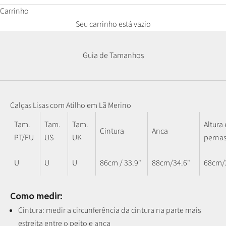
Carrinho
Seu carrinho está vazio
Guia de Tamanhos
Calças Lisas com Atilho em Lã Merino
Tam.
Tam.
Tam.
Altura
Cintura
Anca
PT/EU
US
UK
perna
U
U
U
86cm / 33.9"
88cm/34.6"
68cm/
Como medir:
Cintura: medir a circunferência da cintura na parte mais
estreita entre o peito e anca