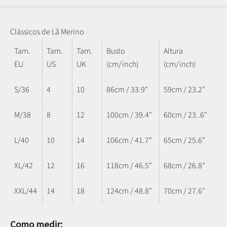
Clássicos de Lã Merino
Tam.
Tam.
Tam.
Busto
Altura
EU
US
UK
(cm/inch)
(cm/inch)
S/36
4
10
86cm / 33.9"
59cm / 23.2"
M/38
8
12
100cm / 39.4"
60cm / 23..6"
L/40
10
14
106cm / 41.7"
65cm / 25.6"
XL/42
12
16
118cm / 46.5"
68cm / 26.8"
XXL/44
14
18
124cm / 48.8"
70cm / 27.6"
Como medir: