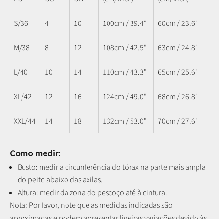
S/36
4
10
100cm / 39.4"
60cm / 23.6"
M/38
8
12
108cm / 42.5"
63cm / 24.8"
L/40
10
14
110cm / 43.3"
65cm / 25.6"
XL/42
12
16
124cm / 49.0"
68cm / 26.8"
XXL/44
14
18
132cm / 53.0"
70cm / 27.6"
Como medir:
Busto: medir a circunferência do tórax na parte mais ampla
do peito abaixo das axilas.
Altura: medir da zona do pescoço até à cintura.
Nota: P
or favor, note que as medidas indicadas são
aproximadas e podem apresentar ligeiras variações devido às