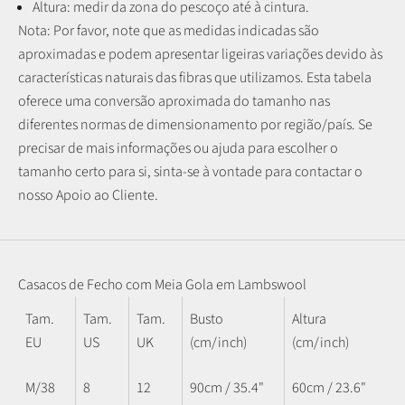
Altura: medir da zona do pescoço até à cintura.
Nota: P
or favor, note que as medidas indicadas são
aproximadas e podem apresentar ligeiras variações devido às
características naturais das fibras que utilizamos.
Esta tabela
oferece uma conversão aproximada do tamanho nas
diferentes normas de dimensionamento por região/país. Se
precisar de mais informações ou ajuda para escolher o
tamanho certo para si, sinta-se à vontade para contactar o
nosso Apoio ao Cliente.
Casacos de Fecho com Meia Gola em Lambswool
Tam.
Tam.
Tam.
Busto
Altura
EU
US
UK
(cm/inch)
(cm/inch)
M/38
8
12
90cm / 35.4"
60cm / 23.6"