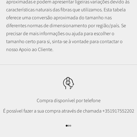
aproximadas e podem apresentar ligeiras variações devido às
características naturais das fibras que utilizamos.
Esta tabela
oferece uma conversão aproximada do tamanho nas
diferentes normas de dimensionamento por região/país. Se
precisar de mais informações ou ajuda para escolher o
tamanho certo para si, sinta-se à vontade para contactar o
nosso Apoio ao Cliente.
Compra disponível por telefone
É possível fazer a sua compra através de chamada
+351917552202
Ir para item 1
Ir para item 2
Ir para item 3