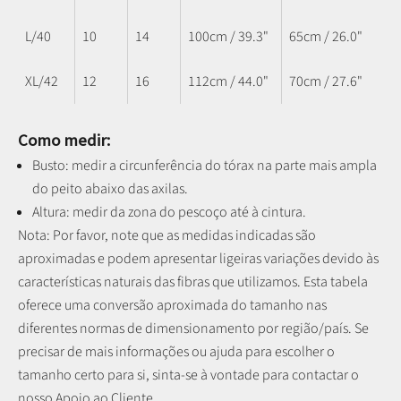
L/40
10
14
100cm / 39.3"
65cm / 26.0"
XL/42
12
16
112cm / 44.0"
70cm / 27.6"
Como medir:
Busto: medir a circunferência do tórax na parte mais ampla
do peito abaixo das axilas.
Altura: medir da zona do pescoço até à cintura.
Nota: P
or favor, note que as medidas indicadas são
aproximadas e podem apresentar ligeiras variações devido às
características naturais das fibras que utilizamos.
Esta tabela
oferece uma conversão aproximada do tamanho nas
diferentes normas de dimensionamento por região/país. Se
precisar de mais informações ou ajuda para escolher o
tamanho certo para si, sinta-se à vontade para contactar o
nosso Apoio ao Cliente.