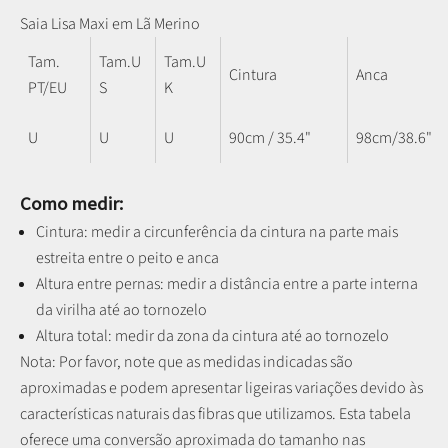
Saia Lisa Maxi em Lã Merino
Tam.
Tam.U
Tam.U
Cintura
Anca
PT/EU
S
K
U
U
U
90cm / 35.4"
98cm/38.6"
Como medir:
Cintura: medir a circunferência da cintura na parte mais
estreita entre o peito e anca
Altura entre pernas:
medir a distância entre a parte interna
da virilha até ao tornozelo
Altura total: medir da zona da cintura até ao tornozelo
Nota: P
or favor, note que as medidas indicadas são
aproximadas e podem apresentar ligeiras variações devido às
características naturais das fibras que utilizamos.
Esta tabela
oferece uma conversão aproximada do tamanho nas