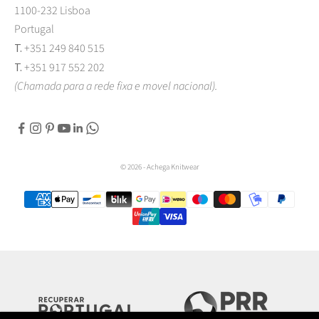
1100-232 Lisboa
Portugal
T.
+351 249 840 515
T.
+351 917 552 202
(Chamada para a rede fixa e movel nacional).
© 2026 - Achega Knitwear