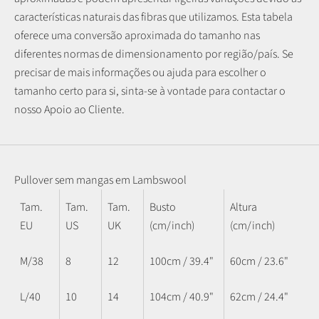
características naturais das fibras que utilizamos.
Esta tabela
oferece uma conversão aproximada do tamanho nas
diferentes normas de dimensionamento por região/país. Se
precisar de mais informações ou ajuda para escolher o
tamanho certo para si, sinta-se à vontade para contactar o
nosso Apoio ao Cliente.
Pullover sem mangas em Lambswool
Tam.
Tam.
Tam.
Busto
Altura
EU
US
UK
(cm/inch)
(cm/inch)
M/38
8
12
100cm / 39.4"
60cm / 23.6"
L/40
10
14
104cm / 40.9"
62cm / 24.4"