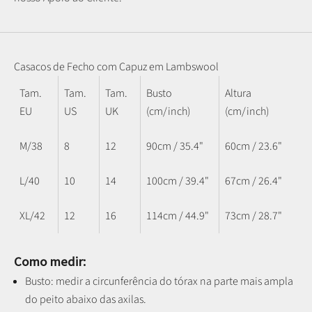
Casacos de Fecho com Capuz em Lambswool
Tam.
Tam.
Tam.
Busto
Altura
EU
US
UK
(cm/inch)
(cm/inch)
M/38
8
12
90cm / 35.4"
60cm / 23.6"
L/40
10
14
100cm / 39.4"
67cm / 26.4"
XL/42
12
16
114cm / 44.9"
73cm / 28.7"
Como medir:
Busto: medir a circunferência do tórax na parte mais ampla
do peito abaixo das axilas.