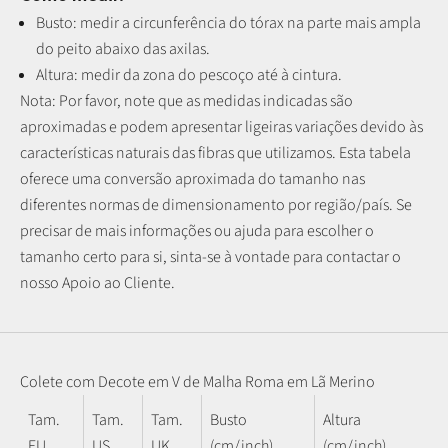
Busto: medir a circunferência do tórax na parte mais ampla
do peito abaixo das axilas.
Altura: medir da zona do pescoço até à cintura.
Nota: P
or favor, note que as medidas indicadas são
aproximadas e podem apresentar ligeiras variações devido às
características naturais das fibras que utilizamos.
Esta tabela
oferece uma conversão aproximada do tamanho nas
diferentes normas de dimensionamento por região/país. Se
precisar de mais informações ou ajuda para escolher o
tamanho certo para si, sinta-se à vontade para contactar o
nosso Apoio ao Cliente.
Colete com Decote em V de Malha Roma em Lã Merino
Tam.
Tam.
Tam.
Busto
Altura
EU
US
UK
(cm/inch)
(cm/inch)