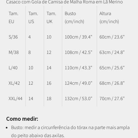
Casaco com Gola de Camisa de Malha Roma em Lã Merino
Tam.
Tam.
Tam.
Busto
Altura
EU
US
UK
(cm/inch)
(cm/inch)
S/36
4
10
100cm / 39.4"
60cm / 23.6"
M/38
8
12
108cm / 42.5"
63cm / 24.8"
L/40
10
14
110cm / 43.3"
65cm / 25.6"
XL/42
12
16
124cm / 49.0"
68cm / 26.8"
XXL/44
14
18
132cm / 53.0"
70cm / 27.6"
Como medir:
Busto: medir a circunferência do tórax na parte mais ampla
do peito abaixo das axilas.