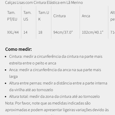
Calças Lisas com Cintura Elástica em Lã Merino
Tam.
Tam.
Tam.U
Al
Cintura
Anca
PT/EU
US
K
pe
XXL/44
14
18
94cm/37.0"
102cm/40.1"
71
Como medir:
Cintura: medir a circunferência da cintura na parte mais
estreita entre o peito e anca
Anca: medir a circunferência da anca na sua parte mais
larga
Altura entre pernas:
medir a distância entre a parte interna
da virilha até ao tornozelo
Altura total: medir da zona da cintura até ao tornozelo
Nota: P
or favor, note que as medidas indicadas são
aproximadas e podem apresentar ligeiras variações devido às