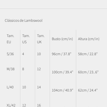
Clássicos de Lambswool
Tam.
Tam.
Tam.
Busto (cm/in)
Altura (cm/in)
EU
US
UK
S/36
4
10
96cm / 37.8"
58cm / 22.8"
M/38
8
12
100cm / 39.4"
60cm / 23..6"
L/40
10
14
104cm / 40.9"
62cm / 24.4"
XL/42
12
16