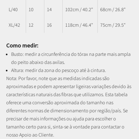
L/40
10
14
102cm / 40.2"
68cm / 26.8"
XL/42
12
16
118cm / 46.4"
75cm / 29.5"
Como medir:
Busto: medir a circunferência do tórax na parte mais ampla
do peito abaixo das axilas.
Altura: medir da zona do pescoço até à cintura.
Nota: P
or favor, note que as medidas indicadas são
aproximadas e podem apresentar ligeiras variações devido às
características naturais das fibras que utilizamos.
Esta tabela
oferece uma conversão aproximada do tamanho nas
diferentes normas de dimensionamento por região/país. Se
precisar de mais informações ou ajuda para escolher o
tamanho certo para si, sinta-se à vontade para contactar o
nosso Apoio ao Cliente.