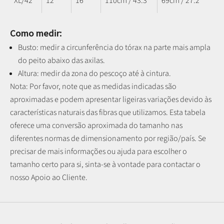
XL/42
12
16
110cm / 43.3"
69cm / 27.2"
Como medir:
Busto: medir a circunferência do tórax na parte mais ampla
do peito abaixo das axilas.
Altura: medir da zona do pescoço até à cintura.
Nota: P
or favor, note que as medidas indicadas são
aproximadas e podem apresentar ligeiras variações devido às
características naturais das fibras que utilizamos.
Esta tabela
oferece uma conversão aproximada do tamanho nas
diferentes normas de dimensionamento por região/país. Se
precisar de mais informações ou ajuda para escolher o
tamanho certo para si, sinta-se à vontade para contactar o
nosso Apoio ao Cliente.