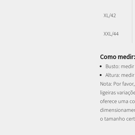
XL/42
XXL/44
Como medir
Busto: medir 
Altura: medir
Nota: P
or favo
ligeiras variaçõ
oferece uma co
dimensionament
o tamanho certo