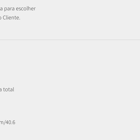
a para escolher
 Cliente.
a total
m/40.6