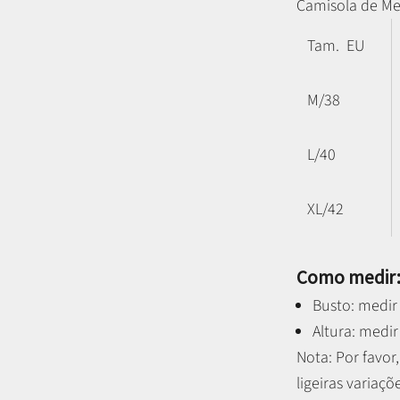
Camisola de Me
Tam. EU
M/38
L/40
XL/42
Como medir
Busto: medir 
Altura: medir
Nota: P
or favo
ligeiras variaçõ