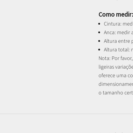
Como medir
Cintura: medi
Anca: medir a
Altura entre
Altura total:
Nota: P
or favo
ligeiras variaçõ
oferece uma co
dimensionament
o tamanho certo