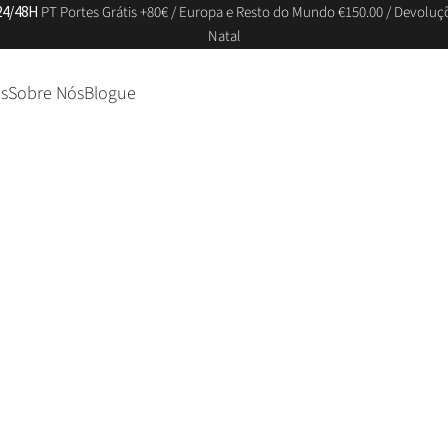
24/48H
PT Portes Grátis +80€ / Europa e Resto do Mundo €150.00 / Devoluç
Natal
s
Sobre Nós
Blogue