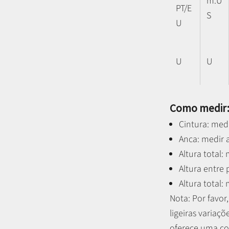
m.U
PT/E
S
U
U
U
Como medir
Cintura: medi
Anca: medir a
Altura total:
Altura entre
Altura total:
Nota: P
or favo
ligeiras variaçõ
oferece uma co