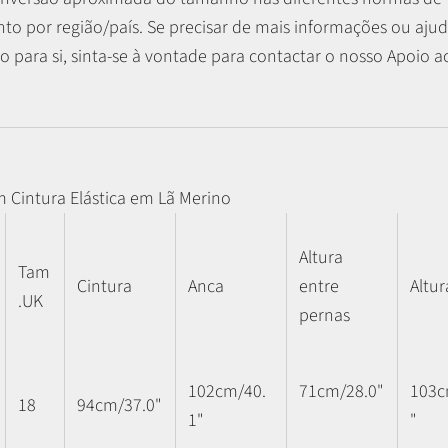
o por região/país. Se precisar de mais informações ou ajud
 para si, sinta-se à vontade para contactar o nosso Apoio ao
m Cintura Elástica em Lã Merino
Altura
Tam
Cintura
Anca
entre
Altur
.UK
pernas
102cm/40.
71cm/28.0"
103c
18
94cm/37.0"
1"
"