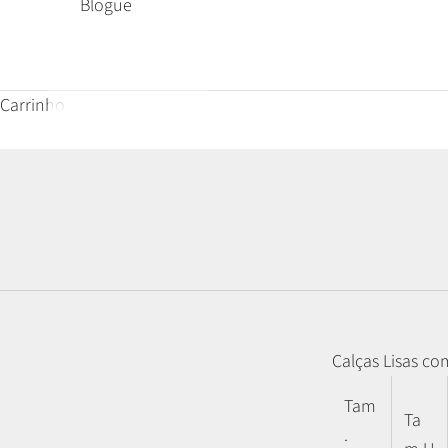
Blogue
Carrinho
Calças Lisas co
Tam
Ta
.