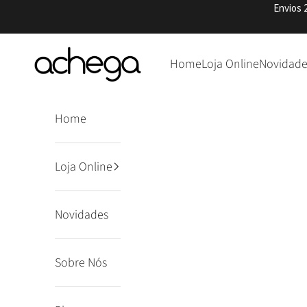
Pular para o conteúdo
Envios 
Achega Knitwear
Home
Loja Online
Novidade
Home
Loja Online
Novidades
Sobre Nós