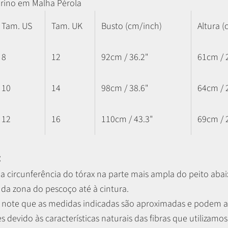
rino em Malha Pérola
Tam. US
Tam. UK
Busto (cm/inch)
Altura (
8
12
92cm / 36.2"
61cm / 
10
14
98cm / 38.6"
64cm / 
12
16
110cm / 43.3"
69cm / 
:
a circunferência do tórax na parte mais ampla do peito abaix
 da zona do pescoço até à cintura.
r, note que as medidas indicadas são aproximadas e podem 
es devido às características naturais das fibras que utilizamos