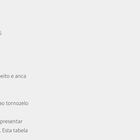
6
peito e anca
 ao tornozelo
apresentar
.
Esta tabela