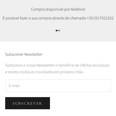
Compra disponível por telefone
É possível fazer a sua compra através de chamada
+351917552202
Ir para item 1
Ir para item 2
Ir para item 3
Subscrever Newsletter
Subscreva a nossa Newsletter e beneficie de ofertas exclusivas
e receba todas as novidades em primeira mão.
SUBSCREVER