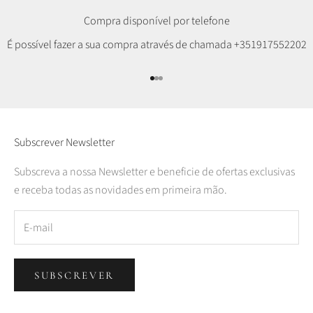
Compra disponível por telefone
É possível fazer a sua compra através de chamada
+351917552202
Ir para item 1
Ir para item 2
Ir para item 3
Subscrever Newsletter
Subscreva a nossa Newsletter e beneficie de ofertas exclusivas
e receba todas as novidades em primeira mão.
SUBSCREVER