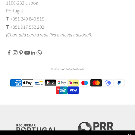
1100-232 Lisboa
Portugal
T.
+351 249 840 515
T.
+351 917 552 202
(Chamada para a rede fixa e movel nacional).
© 2026 - Achega Knitwear