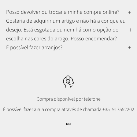
Posso devolver ou trocar a minha compra online?
Gostaria de adquirir um artigo e não há a cor que eu
desejo. Está esgotada ou nem há como opção de
escolha nas cores do artigo. Posso encomendar?
É possível fazer arranjos?
Compra disponível por telefone
É possível fazer a sua compra através de chamada
+351917552202
Ir para item 1
Ir para item 2
Ir para item 3