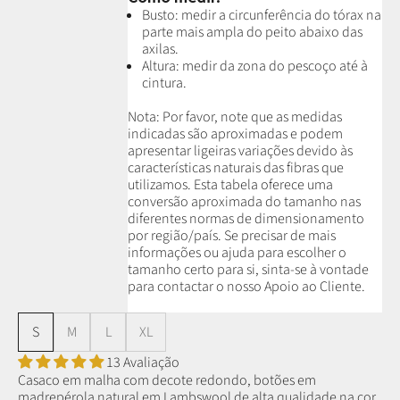
Busto: medir a circunferência do tórax na
parte mais ampla do peito abaixo das
axilas.
Altura: medir da zona do pescoço até à
cintura.
Nota: P
or favor, note que as medidas
indicadas são aproximadas e podem
apresentar ligeiras variações devido às
características naturais das fibras que
utilizamos.
Esta tabela oferece uma
conversão aproximada do tamanho nas
diferentes normas de dimensionamento
por região/país. Se precisar de mais
informações ou ajuda para escolher o
tamanho certo para si, sinta-se à vontade
para contactar o nosso Apoio ao Cliente.
S
M
L
XL
13 Avaliação
Casaco em malha com decote redondo, botões em
madrepérola natural em Lambswool de alta qualidade na cor