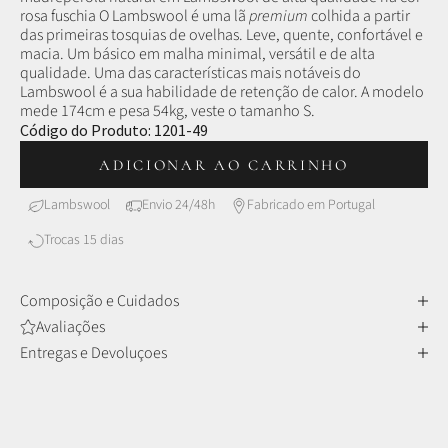
r
osa fuschia
O Lambswool é uma lã
premium
colhida a partir
das primeiras tosquias de ovelhas.
Leve, quente, confortável e
macia. Um básico em malha minimal, versátil e de alta
qualidade.
Uma das características mais notáveis do
Lambswool é a sua habilidade de retenção de calor.
A modelo
mede 174cm e pesa 54kg, veste o tamanho S.
Código do Produto:
1201-49
ADICIONAR AO CARRINHO
Lambswool
Envio 24/48h
Fabricado em Portugal
Trocas 15 dias
Composição e Cuidados
Avaliações
Entregas e Devoluçoes