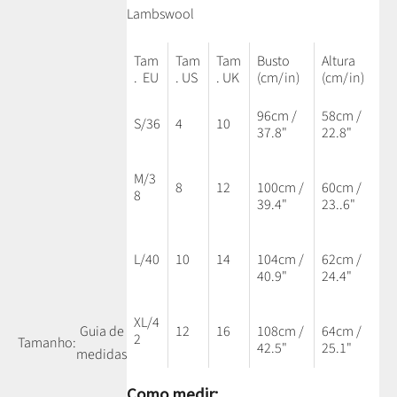
Lambswool
Tam
Tam
Tam
Busto
Altura
. EU
. US
. UK
(cm/in)
(cm/in)
96cm /
58cm /
S/36
4
10
37.8"
22.8"
M/3
8
12
100cm /
60cm /
8
39.4"
23..6"
L/40
10
14
104cm /
62cm /
40.9"
24.4"
XL/4
12
16
108cm /
64cm /
Guia de
2
Tamanho:
42.5"
25.1"
medidas
Como medir: