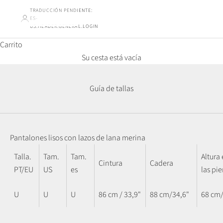
TRADUCCIÓN PENDIENTE:
ES-
US.HEADER.GENERAL.LOGIN
Carrito
Su cesta está vacía
Guía de tallas
Pantalones lisos con lazos de lana merina
Talla.
Tam.
Tam.
Altura
Cintura
Cadera
PT/EU
US
es
las pi
U
U
U
86 cm / 33,9"
88 cm/34,6"
68 cm