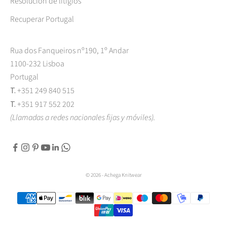
Resolución de litigios
Recuperar Portugal
Rua dos Fanqueiros nº190, 1º Andar
1100-232 Lisboa
Portugal
T.
+351 249 840 515
T.
+351 917 552 202
(Llamadas a redes nacionales fijas y móviles).
© 2026 - Achega Knitwear