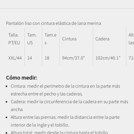
Pantalón liso con cintura elástica de lana merina
Talla.
Tam.
Tam.e
Al
Cintura
Cadera
PT/EU
US
s
la
XXL/44
14
18
94cm/37.0"
102cm/40.1"
71
Cómo medir:
Cintura: medir el perímetro de la cintura en la parte más
estrecha entre el pecho y las caderas.
Cadera: medir la circunferencia de la cadera en su parte más
ancha
Altura entre las piernas:
medir la distancia entre la parte
interior de la ingle y el tobillo
.
Altura total: medir desde la cintura hasta el tobillo