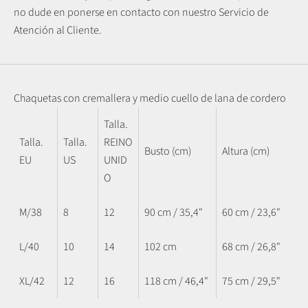
no dude en ponerse en contacto con nuestro Servicio de
Atención al Cliente.
Chaquetas con cremallera y medio cuello de lana de cordero
Talla.
Talla.
Talla.
REINO
Busto (cm)
Altura (cm)
EU
US
UNID
O
M/38
8
12
90 cm / 35,4"
60 cm / 23,6"
L/40
10
14
102 cm
68 cm / 26,8"
XL/42
12
16
118 cm / 46,4"
75 cm / 29,5"