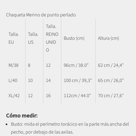
Chaqueta Merino de punto perlado
Talla.
Talla.
Talla.
REINO
Busto (cm)
Altura (cm)
EU
US
UNID
O
M/38
8
12
96cm / 38.0"
62 cm / 24,4"
L/40
10
14
100 cm / 39,3"
65 cm / 26,0"
XL/42
12
16
112cm / 44.0"
70 cm / 27,6"
Cómo medir:
Busto: mida el perímetro torácico en la parte más ancha del
pecho, por debajo de las axilas.