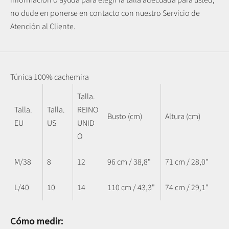
no dude en ponerse en contacto con nuestro Servicio de
Atención al Cliente.
Túnica 100% cachemira
Talla.
Talla.
Talla.
REINO
Busto (cm)
Altura (cm)
EU
US
UNID
O
M/38
8
12
96 cm / 38,8"
71 cm / 28,0"
L/40
10
14
110 cm / 43,3"
74 cm / 29,1"
Cómo medir: