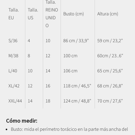
Talla.
Talla.
Talla.
REINO
Busto (cm)
Altura (cm)
EU
US
UNID
O
S/36
4
10
86 cm / 33,9"
59 cm / 23,2"
M/38
8
12
100 cm
60cm / 23..6"
L/40
10
14
106 cm
65 cm / 25,6"
XL/42
12
16
118 cm / 46,5"
68 cm / 26,8"
XXL/44
14
18
124 cm / 48,8"
70 cm / 27,6"
Cómo medir:
Busto: mida el perímetro torácico en la parte más ancha del