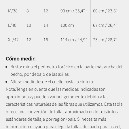
M/38
8
12
90 cm / 35,4"
60 cm / 23,6"
L/40
10
14
100 cm
67 cm / 26,4"
XL/42
12
16
114 cm / 44,9"
73 cm / 28,7"
Cómo medir:
Busto: mida el perímetro torácico en la parte más ancha del
pecho, por debajo de las axilas.
Altura: medir desde el cuello hasta la cintura.
Nota:
Tenga en cuenta que las medidas indicadas son
aproximadas y pueden variar ligeramente debido a las
características naturales de las fibras que utilizamos.
Esta tabla
ofrece una conversión de tallas aproximada en los distintos
estándares de tallaje por región/país. Si necesita más
información o ayuda para elegir la talla adecuada para usted,