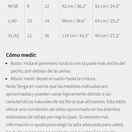
M/38
8
12
92 cm / 36,2"
61 cm / 24,0"
L/40
10
14
98cm / 38.6"
64 cm / 25,2"
XL/42
12
16
110 cm / 43,3"
69 cm / 27,2"
Cómo medir:
Busto: mida el perímetro torácico en la parte más ancha del
pecho, por debajo de las axilas.
Altura: medir desde el cuello hasta la cintura.
Nota:
Tenga en cuenta que las medidas indicadas son
aproximadas y pueden variar ligeramente debido a las
características naturales de las fibras que utilizamos.
Esta tabla
ofrece una conversión de tallas aproximada en los distintos
estándares de tallaje por región/país. Si necesita más
información o ayuda para elegir la talla adecuada para usted,