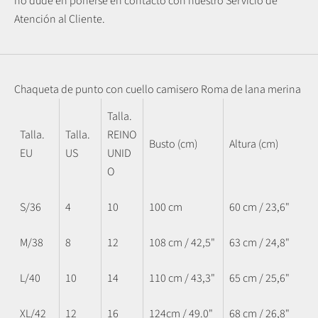
no dude en ponerse en contacto con nuestro Servicio de
Atención al Cliente.
Chaqueta de punto con cuello camisero Roma de lana merina
Talla.
Talla.
Talla.
REINO
Busto (cm)
Altura (cm)
EU
US
UNID
O
S/36
4
10
100 cm
60 cm / 23,6"
M/38
8
12
108 cm / 42,5"
63 cm / 24,8"
L/40
10
14
110 cm / 43,3"
65 cm / 25,6"
XL/42
12
16
124cm / 49.0"
68 cm / 26,8"