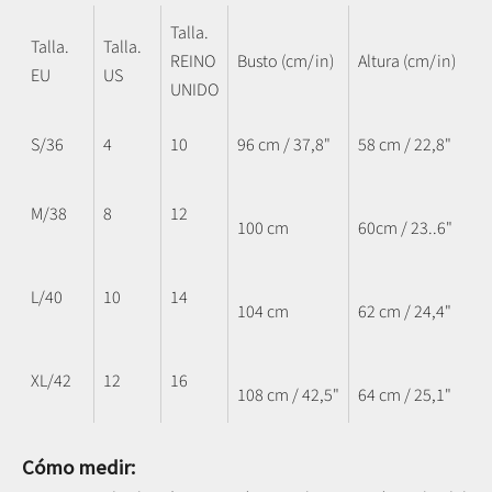
Talla.
Talla.
Talla.
REINO
Busto (cm/in)
Altura (cm/in)
EU
US
UNIDO
S/36
4
10
96 cm / 37,8"
58 cm / 22,8"
M/38
8
12
100 cm
60cm / 23..6"
L/40
10
14
104 cm
62 cm / 24,4"
XL/42
12
16
108 cm / 42,5"
64 cm / 25,1"
Cómo medir: