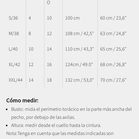
O
S/36
4
10
100 cm
60 cm / 23,6"
M/38
8
12
108 cm / 42,5"
63 cm / 24,8"
L/40
10
14
110 cm / 43,3"
65 cm / 25,6"
XL/42
12
16
124cm / 49.0"
68 cm / 26,8"
XXL/44
14
18
132 cm / 53,0"
70 cm / 27,6"
Cómo medir:
Busto: mida el perímetro torácico en la parte más ancha del
pecho, por debajo de las axilas.
Altura: medir desde el cuello hasta la cintura.
Nota:
Tenga en cuenta que las medidas indicadas son