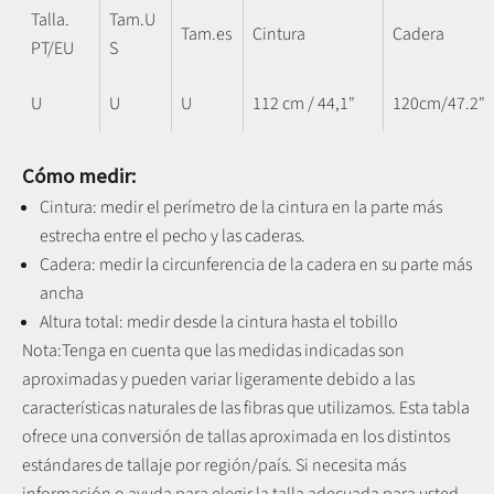
Talla.
Tam.U
Tam.es
Cintura
Cadera
PT/EU
S
U
U
U
112 cm / 44,1"
120cm/47.2"
Cómo medir:
Cintura: medir el perímetro de la cintura en la parte más
estrecha entre el pecho y las caderas.
Cadera: medir la circunferencia de la cadera en su parte más
ancha
Altura total: medir desde la cintura hasta el tobillo
Nota:
Tenga en cuenta que las medidas indicadas son
aproximadas y pueden variar ligeramente debido a las
características naturales de las fibras que utilizamos.
Esta tabla
ofrece una conversión de tallas aproximada en los distintos
estándares de tallaje por región/país. Si necesita más
información o ayuda para elegir la talla adecuada para usted,