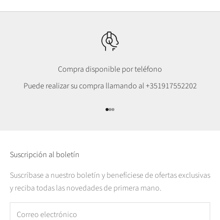
Compra disponible por teléfono
Puede realizar su compra llamando al
+351917552202
Ir al punto 1
Ir al punto 2
Ir al punto 3
Suscripción al boletín
Suscríbase a nuestro boletín y benefíciese de ofertas exclusivas
y reciba todas las novedades de primera mano.