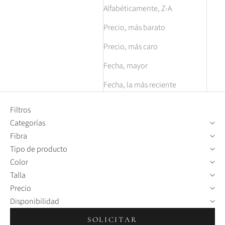
Alfabéticamente, Z-A
Precio, más barato
Precio, más caro
Fecha, mayor
Fecha, la más reciente
Filtros
Categorías
Fibra
Tipo de producto
Color
Talla
Precio
Disponibilidad
SOLICITAR