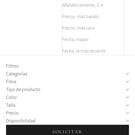
Alfabéticamente, Z-A
Precio, más barato
Precio, más caro
Fecha, mayor
Fecha, la más reciente
Filtros
Categorías
Fibra
Tipo de producto
Color
Talla
Precio
Disponibilidad
SOLICITAR