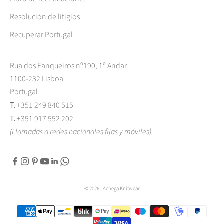
Resolución de litigios
Recuperar Portugal
Rua dos Fanqueiros nº190, 1º Andar
1100-232 Lisboa
Portugal
T.
+351 249 840 515
T.
+351 917 552 202
(Llamadas a redes nacionales fijas y móviles).
© 2026 - Achega Knitwear