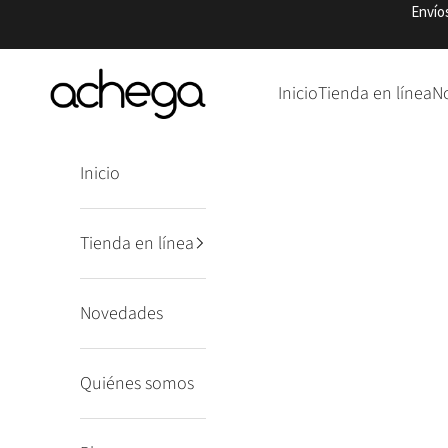
Ir al contenido
Envío
Punto Achega
Inicio
Tienda en línea
N
Inicio
Tienda en línea
Novedades
Quiénes somos