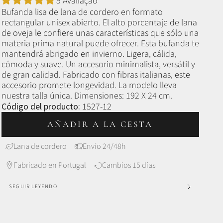
5 Avaliação
Bufanda lisa de lana de cordero en formato
rectangular unisex abierto.
El alto porcentaje de lana
de oveja le confiere unas características que sólo una
materia prima natural puede ofrecer. E
sta bufanda te
mantendrá abrigado en invierno.
Ligera, cálida,
cómoda y suave. Un accesorio minimalista, versátil y
de gran calidad. Fabricado con fibras italianas, este
accesorio promete longevidad. La modelo lleva
nuestra talla única.
Dimensiones: 192 X 24 cm.
Código del producto:
1527-12
AÑADIR A LA CESTA
Lana de cordero
Envío 24/48h
Fabricado en Portugal
Cambios 15 días
SEGUIR LEYENDO