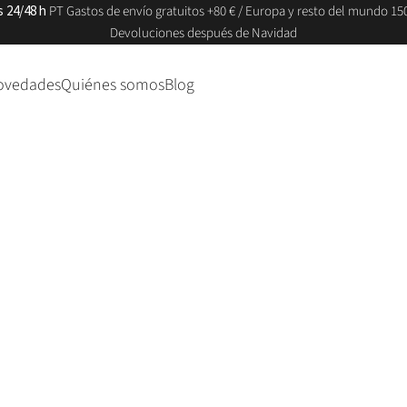
s 24/48 h
PT Gastos de envío gratuitos +80 € / Europa y resto del mundo 150
Devoluciones después de Navidad
ovedades
Quiénes somos
Blog