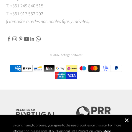
T.
+351 249 840 515
T.
+351 917 552 202
(Llamadas a redes nacionales fijas y móviles).
© 2026 - Achega Knitwear
By continuing to browse, you agree to the use of cookies on this site. For more
information, please consult our Personal Data Protection Policy.
More