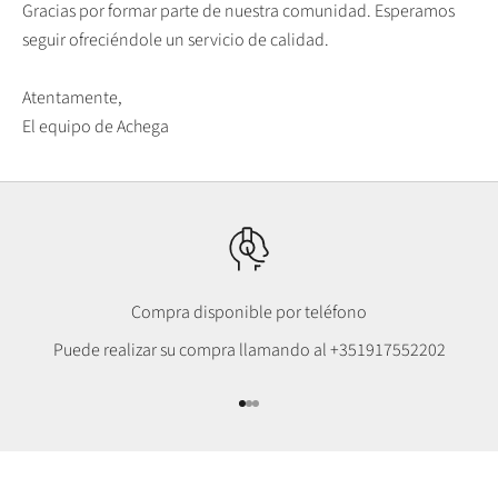
Gracias por formar parte de nuestra comunidad. Esperamos
seguir ofreciéndole un servicio de calidad.
Atentamente,
El equipo de Achega
Compra disponible por teléfono
Puede realizar su compra llamando al
+351917552202
Ir al punto 1
Ir al punto 2
Ir al punto 3