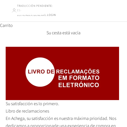
TRADUCCIÓN PENDIENTE:
ES-
US.HEADER.GENERAL.LOGIN
Carrito
Su cesta está vacía
Su satisfacción es lo primero.
Libro de reclamaciones
En Achega, su satisfacción es nuestra máxima prioridad. Nos
dedicamos a proporcionarle una experiencia de compra en