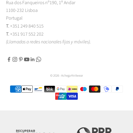
Rua dos Fanqueiros nº190, 1º Andar
1100-232 Lisboa
Portugal
T.
+351 249 840 515
T.
+351 917 552 202
(Llamadas a redes nacionales fijas y móviles).
© 2026 - Achega Knitwear