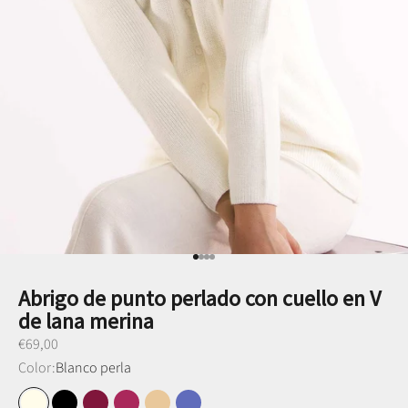
Ir al punto 1
Ir al punto 2
Ir al punto 3
Ir al punto 4
Abrigo de punto perlado con cuello en V
de lana merina
Preço promocional
€69,00
Color:
Blanco perla