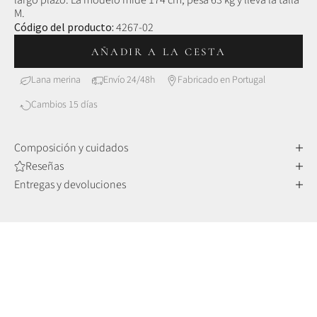
largo plazo. La modelo mide 174 cm, pesa 63 kg y lleva la talla
M.
Código del producto:
4267-02
AÑADIR A LA CESTA
Lana merina
Envío 24/48h
Fabricado en Portugal
Cambios 15 días
Composición y cuidados
Reseñas
Entregas y devoluciones
LANA MERINO
Confort y sofisticación
Las fibras de lana merina son más finas y delicadas que las de
otras lanas, lo que las hace increíblemente suaves al tacto,
pero también muy duraderas y resistentes al paso del tiempo.