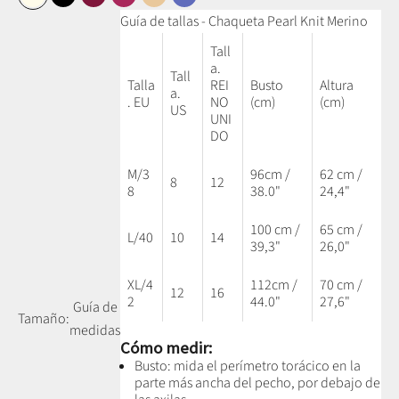
Blanco perla
Negro
Ciruela
Carmin
Camel Miel
Azul vaquero
Guía de tallas - Chaqueta Pearl Knit Merino
Tall
a.
Tall
Talla
REI
Busto
Altura
a.
. EU
NO
(cm)
(cm)
US
UNI
DO
M/3
96cm /
62 cm /
8
12
8
38.0"
24,4"
100 cm /
65 cm /
L/40
10
14
39,3"
26,0"
XL/4
112cm /
70 cm /
12
16
2
44.0"
27,6"
Guía de
Tamaño:
medidas
Cómo medir:
Busto: mida el perímetro torácico en la
parte más ancha del pecho, por debajo de