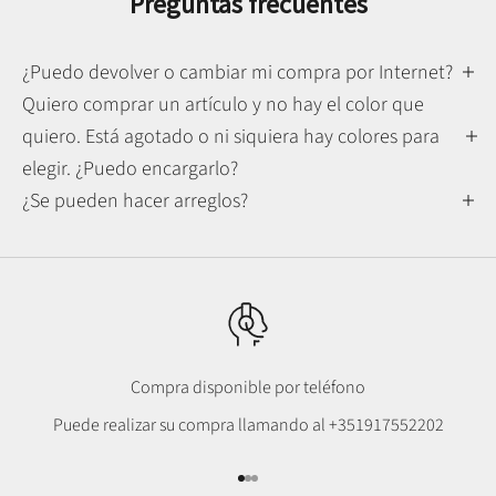
Preguntas frecuentes
¿Puedo devolver o cambiar mi compra por Internet?
Quiero comprar un artículo y no hay el color que
quiero. Está agotado o ni siquiera hay colores para
elegir. ¿Puedo encargarlo?
¿Se pueden hacer arreglos?
Compra disponible por teléfono
Puede realizar su compra llamando al
+351917552202
Ir al punto 1
Ir al punto 2
Ir al punto 3