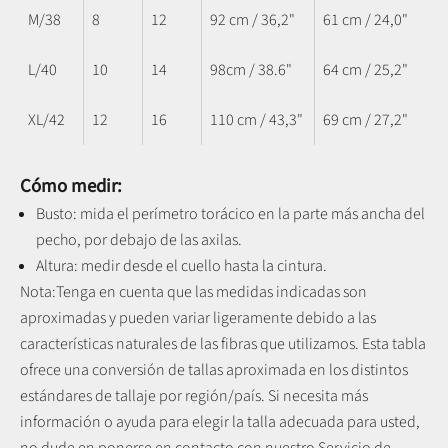
M/38
8
12
92 cm / 36,2"
61 cm / 24,0"
L/40
10
14
98cm / 38.6"
64 cm / 25,2"
XL/42
12
16
110 cm / 43,3"
69 cm / 27,2"
Cómo medir:
Busto: mida el perímetro torácico en la parte más ancha del
pecho, por debajo de las axilas.
Altura: medir desde el cuello hasta la cintura.
Nota:
Tenga en cuenta que las medidas indicadas son
aproximadas y pueden variar ligeramente debido a las
características naturales de las fibras que utilizamos.
Esta tabla
ofrece una conversión de tallas aproximada en los distintos
estándares de tallaje por región/país. Si necesita más
información o ayuda para elegir la talla adecuada para usted,
no dude en ponerse en contacto con nuestro Servicio de