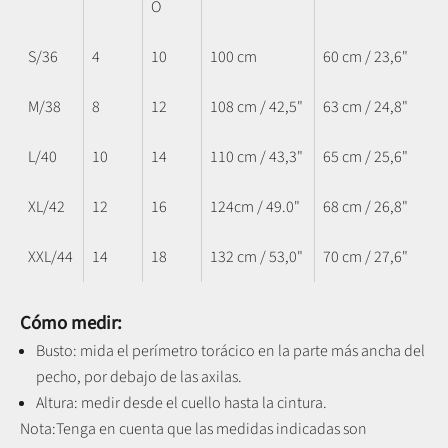
O
S/36
4
10
100 cm
60 cm / 23,6"
M/38
8
12
108 cm / 42,5"
63 cm / 24,8"
L/40
10
14
110 cm / 43,3"
65 cm / 25,6"
XL/42
12
16
124cm / 49.0"
68 cm / 26,8"
XXL/44
14
18
132 cm / 53,0"
70 cm / 27,6"
Cómo medir:
Busto: mida el perímetro torácico en la parte más ancha del
pecho, por debajo de las axilas.
Altura: medir desde el cuello hasta la cintura.
Nota:
Tenga en cuenta que las medidas indicadas son