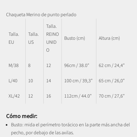
Chaqueta Merino de punto perlado
Talla.
Talla.
Talla.
REINO
Busto (cm)
Altura (cm)
EU
US
UNID
O
M/38
8
12
96cm / 38.0"
62 cm / 24,4"
L/40
10
14
100 cm / 39,3"
65 cm / 26,0"
XL/42
12
16
112cm / 44.0"
70 cm / 27,6"
Cómo medir:
Busto: mida el perímetro torácico en la parte más ancha del
pecho, por debajo de las axilas.