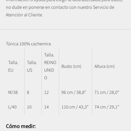
no dude en ponerse en contacto con nuestro Servicio de
Atención al Cliente.
Túnica 100% cachemira
Talla.
Talla.
Talla.
REINO
Busto (cm)
Altura (cm)
EU
US
UNID
O
M/38
8
12
96 cm / 38,8"
71 cm / 28,0"
L/40
10
14
110 cm / 43,3"
74 cm / 29,1"
Cómo medir: