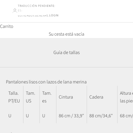
TRADUCCIÓN PENDIENTE:
ES-
US.HEADER.GENERAL.LOGIN
Carrito
Su cesta está vacía
Guía de tallas
Pantalones lisos con lazos de lana merina
Talla.
Tam.
Tam.
Altura
Cintura
Cadera
PT/EU
US
es
las pi
U
U
U
86 cm / 33,9"
88 cm/34,6"
68 cm