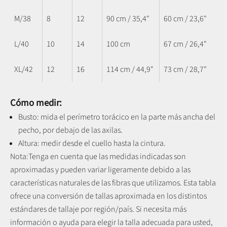
M/38
8
12
90 cm / 35,4"
60 cm / 23,6"
L/40
10
14
100 cm
67 cm / 26,4"
XL/42
12
16
114 cm / 44,9"
73 cm / 28,7"
Cómo medir:
Busto: mida el perímetro torácico en la parte más ancha del
pecho, por debajo de las axilas.
Altura: medir desde el cuello hasta la cintura.
Nota:
Tenga en cuenta que las medidas indicadas son
aproximadas y pueden variar ligeramente debido a las
características naturales de las fibras que utilizamos.
Esta tabla
ofrece una conversión de tallas aproximada en los distintos
estándares de tallaje por región/país. Si necesita más
información o ayuda para elegir la talla adecuada para usted,