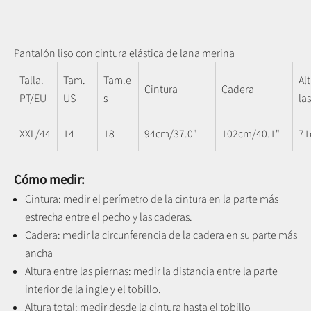
Pantalón liso con cintura elástica de lana merina
Talla.
Tam.
Tam.e
Al
Cintura
Cadera
PT/EU
US
s
la
XXL/44
14
18
94cm/37.0"
102cm/40.1"
71
Cómo medir:
Cintura: medir el perímetro de la cintura en la parte más
estrecha entre el pecho y las caderas.
Cadera: medir la circunferencia de la cadera en su parte más
ancha
Altura entre las piernas:
medir la distancia entre la parte
interior de la ingle y el tobillo
.
Altura total: medir desde la cintura hasta el tobillo