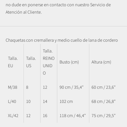
no dude en ponerse en contacto con nuestro Servicio de
Atención al Cliente.
Chaquetas con cremallera y medio cuello de lana de cordero
Talla.
Talla.
Talla.
REINO
Busto (cm)
Altura (cm)
EU
US
UNID
O
M/38
8
12
90 cm / 35,4"
60 cm / 23,6"
L/40
10
14
102 cm
68 cm / 26,8"
XL/42
12
16
118 cm / 46,4"
75 cm / 29,5"