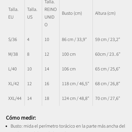
Talla.
Talla.
Talla.
REINO
Busto (cm)
Altura (cm)
EU
US
UNID
O
S/36
4
10
86 cm / 33,9"
59 cm / 23,2"
M/38
8
12
100 cm
60cm / 23..6"
L/40
10
14
106 cm
65 cm / 25,6"
XL/42
12
16
118 cm / 46,5"
68 cm / 26,8"
XXL/44
14
18
124 cm / 48,8"
70 cm / 27,6"
Cómo medir:
Busto: mida el perímetro torácico en la parte más ancha del