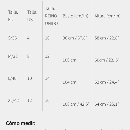
Talla.
Talla.
Talla.
REINO
Busto (cm/in)
Altura (cm/in)
EU
US
UNIDO
S/36
4
10
96 cm / 37,8"
58 cm / 22,8"
M/38
8
12
100 cm
60cm / 23..6"
L/40
10
14
104 cm
62 cm / 24,4"
XL/42
12
16
108 cm / 42,5"
64 cm / 25,1"
Cómo medir: