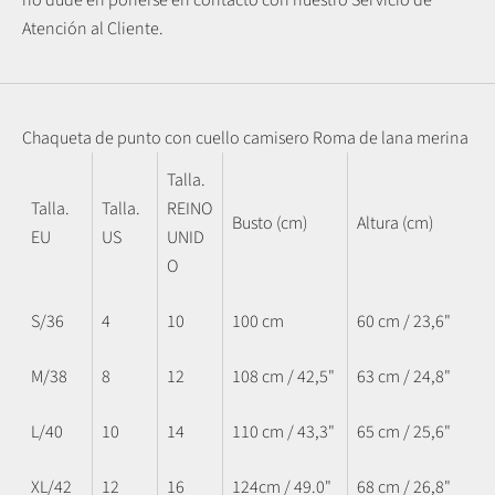
Atención al Cliente.
Chaqueta de punto con cuello camisero Roma de lana merina
Talla.
Talla.
Talla.
REINO
Busto (cm)
Altura (cm)
EU
US
UNID
O
S/36
4
10
100 cm
60 cm / 23,6"
M/38
8
12
108 cm / 42,5"
63 cm / 24,8"
L/40
10
14
110 cm / 43,3"
65 cm / 25,6"
XL/42
12
16
124cm / 49.0"
68 cm / 26,8"