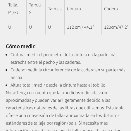
Talla.
Tam.U
Tam.es
Cintura
Cadera
PT/EU
S
U
U
U
112 cm / 44,1"
120cm/47.2"
Cómo medir:
Cintura: medir el perímetro de la cintura en la parte más
estrecha entre el pecho y las caderas.
Cadera: medir la circunferencia de la cadera en su parte más
ancha
Altura total: medir desde la cintura hasta el tobillo
Nota:
Tenga en cuenta que las medidas indicadas son
aproximadas y pueden variar ligeramente debido a las
características naturales de las fibras que utilizamos.
Esta tabla
ofrece una conversión de tallas aproximada en los distintos
estándares de tallaje por región/país. Si necesita más
información o ayuda para elegir la talla adecuada para usted,