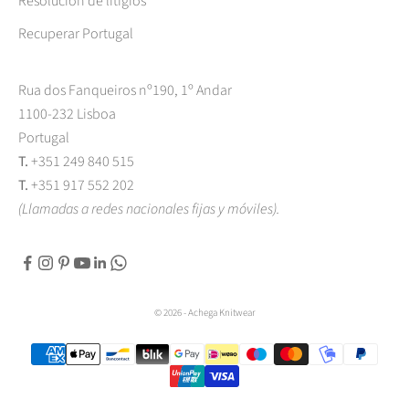
Resolución de litigios
Recuperar Portugal
Rua dos Fanqueiros nº190, 1º Andar
1100-232 Lisboa
Portugal
T.
+351 249 840 515
T.
+351 917 552 202
(Llamadas a redes nacionales fijas y móviles).
© 2026 - Achega Knitwear