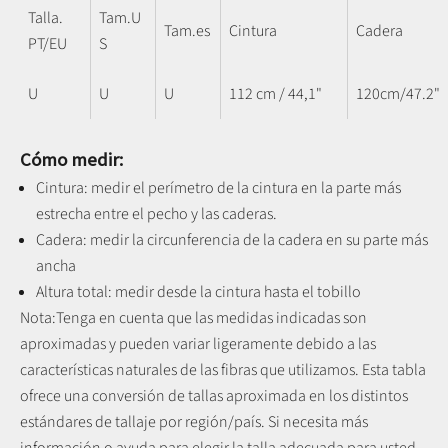
Talla.
Tam.U
Tam.es
Cintura
Cadera
PT/EU
S
U
U
U
112 cm / 44,1"
120cm/47.2"
Cómo medir:
Cintura: medir el perímetro de la cintura en la parte más
estrecha entre el pecho y las caderas.
Cadera: medir la circunferencia de la cadera en su parte más
ancha
Altura total: medir desde la cintura hasta el tobillo
Nota:
Tenga en cuenta que las medidas indicadas son
aproximadas y pueden variar ligeramente debido a las
características naturales de las fibras que utilizamos.
Esta tabla
ofrece una conversión de tallas aproximada en los distintos
estándares de tallaje por región/país. Si necesita más
información o ayuda para elegir la talla adecuada para usted,