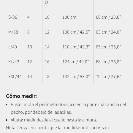
O
S/36
4
10
100 cm
60 cm / 23,6"
M/38
8
12
108 cm / 42,5"
63 cm / 24,8"
L/40
10
14
110 cm / 43,3"
65 cm / 25,6"
XL/42
12
16
124cm / 49.0"
68 cm / 26,8"
XXL/44
14
18
132 cm / 53,0"
70 cm / 27,6"
Cómo medir:
Busto: mida el perímetro torácico en la parte más ancha del
pecho, por debajo de las axilas.
Altura: medir desde el cuello hasta la cintura.
Nota:
Tenga en cuenta que las medidas indicadas son