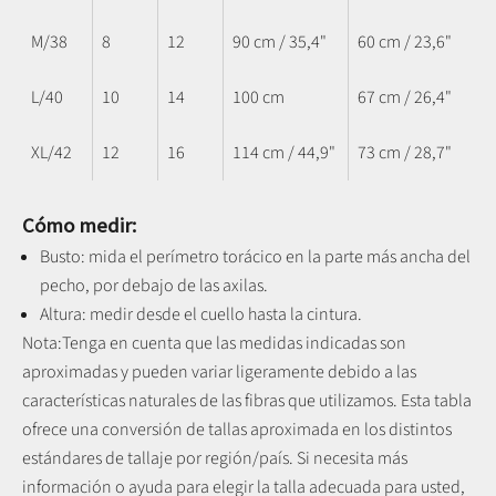
M/38
8
12
90 cm / 35,4"
60 cm / 23,6"
L/40
10
14
100 cm
67 cm / 26,4"
XL/42
12
16
114 cm / 44,9"
73 cm / 28,7"
Cómo medir:
Busto: mida el perímetro torácico en la parte más ancha del
pecho, por debajo de las axilas.
Altura: medir desde el cuello hasta la cintura.
Nota:
Tenga en cuenta que las medidas indicadas son
aproximadas y pueden variar ligeramente debido a las
características naturales de las fibras que utilizamos.
Esta tabla
ofrece una conversión de tallas aproximada en los distintos
estándares de tallaje por región/país. Si necesita más
información o ayuda para elegir la talla adecuada para usted,