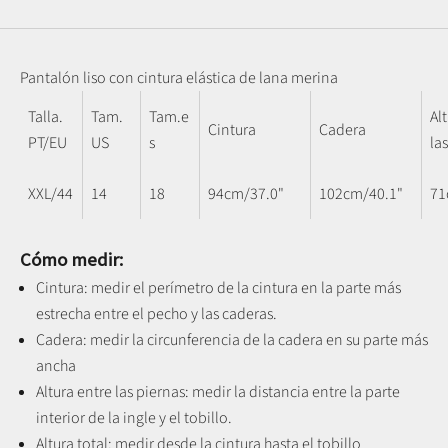
Pantalón liso con cintura elástica de lana merina
Talla.
Tam.
Tam.e
Al
Cintura
Cadera
PT/EU
US
s
la
XXL/44
14
18
94cm/37.0"
102cm/40.1"
71
Cómo medir:
Cintura: medir el perímetro de la cintura en la parte más
estrecha entre el pecho y las caderas.
Cadera: medir la circunferencia de la cadera en su parte más
ancha
Altura entre las piernas:
medir la distancia entre la parte
interior de la ingle y el tobillo
.
Altura total: medir desde la cintura hasta el tobillo