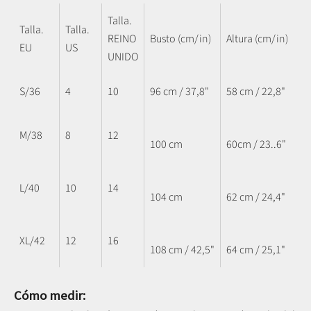
Talla.
Talla.
Talla.
REINO
Busto (cm/in)
Altura (cm/in)
EU
US
UNIDO
S/36
4
10
96 cm / 37,8"
58 cm / 22,8"
M/38
8
12
100 cm
60cm / 23..6"
L/40
10
14
104 cm
62 cm / 24,4"
XL/42
12
16
108 cm / 42,5"
64 cm / 25,1"
Cómo medir: