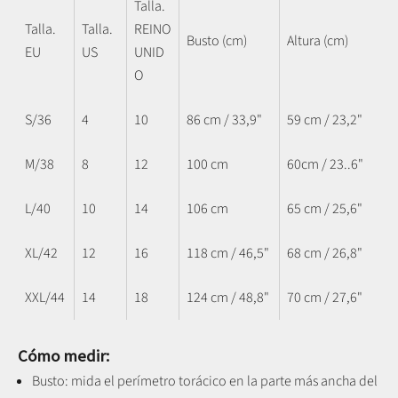
Talla.
Talla.
Talla.
REINO
Busto (cm)
Altura (cm)
EU
US
UNID
O
S/36
4
10
86 cm / 33,9"
59 cm / 23,2"
M/38
8
12
100 cm
60cm / 23..6"
L/40
10
14
106 cm
65 cm / 25,6"
XL/42
12
16
118 cm / 46,5"
68 cm / 26,8"
XXL/44
14
18
124 cm / 48,8"
70 cm / 27,6"
Cómo medir:
Busto: mida el perímetro torácico en la parte más ancha del