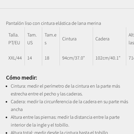
Pantalón liso con cintura elástica de lana merina
Talla.
Tam.
Tam.e
Al
Cintura
Cadera
PT/EU
US
s
la
XXL/44
14
18
94cm/37.0"
102cm/40.1"
71
Cómo medir:
Cintura: medir el perímetro de la cintura en la parte más
estrecha entre el pecho y las caderas.
Cadera: medir la circunferencia de la cadera en su parte más
ancha
Altura entre las piernas:
medir la distancia entre la parte
interior de la ingle y el tobillo
.
Altura total: medir desde la cintura hasta el tobillo