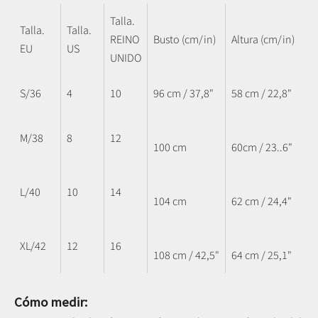
Talla.
Talla.
Talla.
REINO
Busto (cm/in)
Altura (cm/in)
EU
US
UNIDO
S/36
4
10
96 cm / 37,8"
58 cm / 22,8"
M/38
8
12
100 cm
60cm / 23..6"
L/40
10
14
104 cm
62 cm / 24,4"
XL/42
12
16
108 cm / 42,5"
64 cm / 25,1"
Cómo medir: