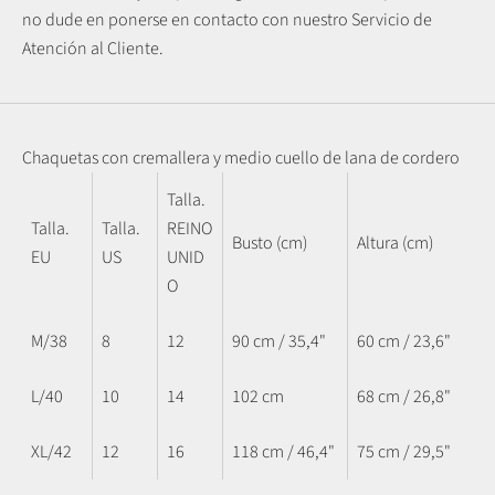
no dude en ponerse en contacto con nuestro Servicio de
Atención al Cliente.
Chaquetas con cremallera y medio cuello de lana de cordero
Talla.
Talla.
Talla.
REINO
Busto (cm)
Altura (cm)
EU
US
UNID
O
M/38
8
12
90 cm / 35,4"
60 cm / 23,6"
L/40
10
14
102 cm
68 cm / 26,8"
XL/42
12
16
118 cm / 46,4"
75 cm / 29,5"