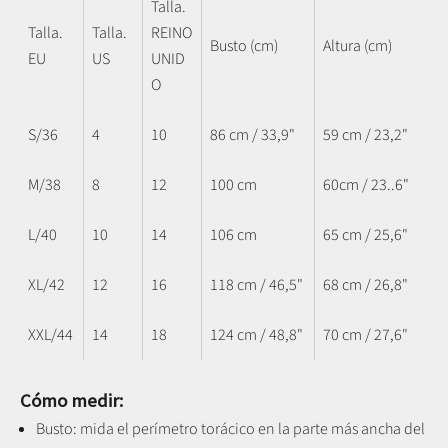
Talla.
Talla.
Talla.
REINO
Busto (cm)
Altura (cm)
EU
US
UNID
O
S/36
4
10
86 cm / 33,9"
59 cm / 23,2"
M/38
8
12
100 cm
60cm / 23..6"
L/40
10
14
106 cm
65 cm / 25,6"
XL/42
12
16
118 cm / 46,5"
68 cm / 26,8"
XXL/44
14
18
124 cm / 48,8"
70 cm / 27,6"
Cómo medir:
Busto: mida el perímetro torácico en la parte más ancha del