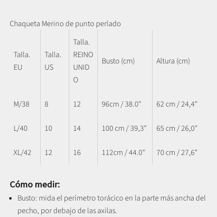
Chaqueta Merino de punto perlado
Talla.
Talla.
Talla.
REINO
Busto (cm)
Altura (cm)
EU
US
UNID
O
M/38
8
12
96cm / 38.0"
62 cm / 24,4"
L/40
10
14
100 cm / 39,3"
65 cm / 26,0"
XL/42
12
16
112cm / 44.0"
70 cm / 27,6"
Cómo medir:
Busto: mida el perímetro torácico en la parte más ancha del
pecho, por debajo de las axilas.