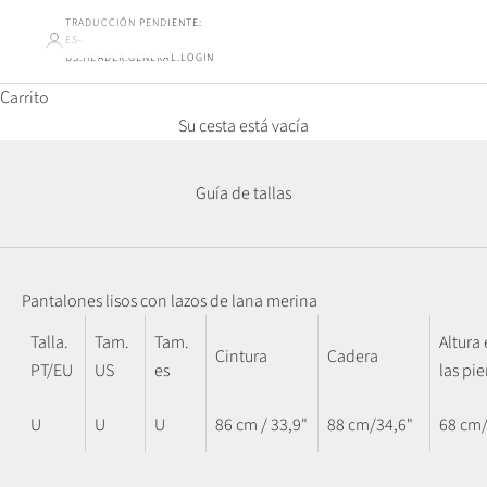
TRADUCCIÓN PENDIENTE:
ES-
US.HEADER.GENERAL.LOGIN
Carrito
Su cesta está vacía
Guía de tallas
Pantalones lisos con lazos de lana merina
Talla.
Tam.
Tam.
Altura
Cintura
Cadera
PT/EU
US
es
las pi
U
U
U
86 cm / 33,9"
88 cm/34,6"
68 cm