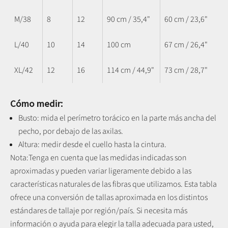
M/38
8
12
90 cm / 35,4"
60 cm / 23,6"
L/40
10
14
100 cm
67 cm / 26,4"
XL/42
12
16
114 cm / 44,9"
73 cm / 28,7"
Cómo medir:
Busto: mida el perímetro torácico en la parte más ancha del
pecho, por debajo de las axilas.
Altura: medir desde el cuello hasta la cintura.
Nota:
Tenga en cuenta que las medidas indicadas son
aproximadas y pueden variar ligeramente debido a las
características naturales de las fibras que utilizamos.
Esta tabla
ofrece una conversión de tallas aproximada en los distintos
estándares de tallaje por región/país. Si necesita más
información o ayuda para elegir la talla adecuada para usted,