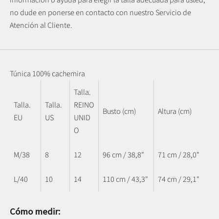
no dude en ponerse en contacto con nuestro Servicio de
Atención al Cliente.
Túnica 100% cachemira
Talla.
Talla.
Talla.
REINO
Busto (cm)
Altura (cm)
EU
US
UNID
O
M/38
8
12
96 cm / 38,8"
71 cm / 28,0"
L/40
10
14
110 cm / 43,3"
74 cm / 29,1"
Cómo medir: