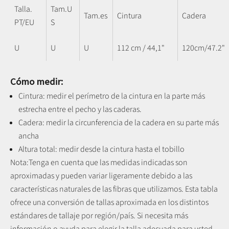
Talla.
Tam.U
Tam.es
Cintura
Cadera
PT/EU
S
U
U
U
112 cm / 44,1"
120cm/47.2"
Cómo medir:
Cintura: medir el perímetro de la cintura en la parte más
estrecha entre el pecho y las caderas.
Cadera: medir la circunferencia de la cadera en su parte más
ancha
Altura total: medir desde la cintura hasta el tobillo
Nota:
Tenga en cuenta que las medidas indicadas son
aproximadas y pueden variar ligeramente debido a las
características naturales de las fibras que utilizamos.
Esta tabla
ofrece una conversión de tallas aproximada en los distintos
estándares de tallaje por región/país. Si necesita más
información o ayuda para elegir la talla adecuada para usted,