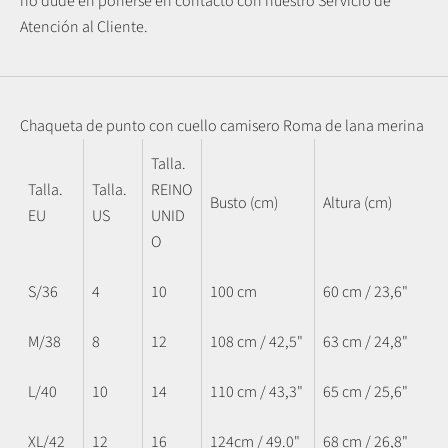
no dude en ponerse en contacto con nuestro Servicio de
Atención al Cliente.
Chaqueta de punto con cuello camisero Roma de lana merina
Talla.
Talla.
Talla.
REINO
Busto (cm)
Altura (cm)
EU
US
UNID
O
S/36
4
10
100 cm
60 cm / 23,6"
M/38
8
12
108 cm / 42,5"
63 cm / 24,8"
L/40
10
14
110 cm / 43,3"
65 cm / 25,6"
XL/42
12
16
124cm / 49.0"
68 cm / 26,8"