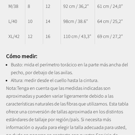
M/38
8
12
92 cm / 36,2"
61 cm / 24,0"
L/40
10
14
98cm / 38.6"
64 cm / 25,2"
XL/42
12
16
110 cm / 43,3"
69 cm / 27,2"
Cómo medir:
Busto: mida el perímetro torácico en la parte más ancha del
pecho, por debajo de las axilas.
Altura: medir desde el cuello hasta la cintura.
Nota:
Tenga en cuenta que las medidas indicadas son
aproximadas y pueden variar ligeramente debido a las
características naturales de las fibras que utilizamos.
Esta tabla
ofrece una conversión de tallas aproximada en los distintos
estándares de tallaje por región/país. Si necesita más
información o ayuda para elegir la talla adecuada para usted,