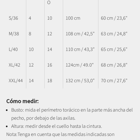
O
S/36
4
10
100 cm
60 cm / 23,6"
M/38
8
12
108 cm / 42,5"
63 cm / 24,8"
L/40
10
14
110 cm / 43,3"
65 cm / 25,6"
XL/42
12
16
124cm / 49.0"
68 cm / 26,8"
XXL/44
14
18
132 cm / 53,0"
70 cm / 27,6"
Cómo medir:
Busto: mida el perímetro torácico en la parte más ancha del
pecho, por debajo de las axilas.
Altura: medir desde el cuello hasta la cintura.
Nota:
Tenga en cuenta que las medidas indicadas son