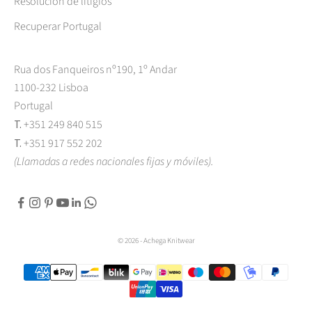
Resolución de litigios
Recuperar Portugal
Rua dos Fanqueiros nº190, 1º Andar
1100-232 Lisboa
Portugal
T.
+351 249 840 515
T.
+351 917 552 202
(Llamadas a redes nacionales fijas y móviles).
© 2026 - Achega Knitwear