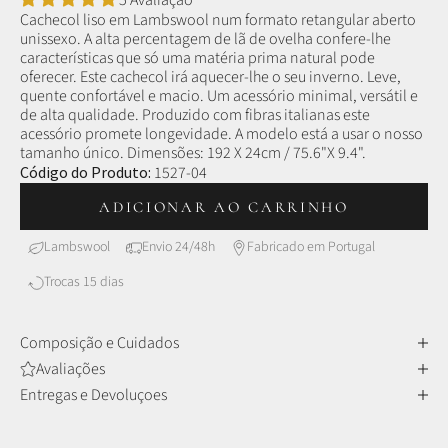
5 Avaliação
Cachecol liso em Lambswool num formato retangular aberto
unissexo.
A alta percentagem de lã de ovelha confere-lhe
características que só uma matéria prima natural pode
oferecer. E
ste cachecol irá aquecer-lhe o seu inverno.
Leve,
quente confortável e macio. Um acessório minimal, versátil e
de alta qualidade. Produzido com fibras italianas este
acessório promete longevidade. A modelo está a usar o nosso
tamanho único.
Dimensões: 192 X 24cm / 75.6"X 9.4".
Código do Produto:
1527-04
ADICIONAR AO CARRINHO
Lambswool
Envio 24/48h
Fabricado em Portugal
Trocas 15 dias
Composição e Cuidados
Avaliações
Entregas e Devoluçoes