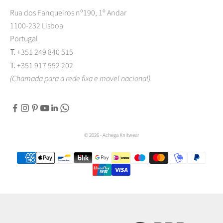
Rua dos Fanqueiros nº190, 1º Andar
1100-232 Lisboa
Portugal
T.
+351 249 840 515
T.
+351 917 552 202
(Chamada para a rede fixa e movel nacional).
© 2026 - Achega Knitwear