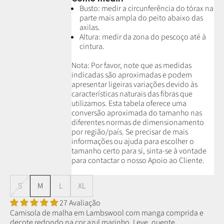
Busto: medir a circunferência do tórax na
parte mais ampla do peito abaixo das
axilas.
Altura: medir da zona do pescoço até à
cintura.
Nota: P
or favor, note que as medidas
indicadas são aproximadas e podem
apresentar ligeiras variações devido às
características naturais das fibras que
utilizamos.
Esta tabela oferece uma
conversão aproximada do tamanho nas
diferentes normas de dimensionamento
por região/país. Se precisar de mais
informações ou ajuda para escolher o
tamanho certo para si, sinta-se à vontade
para contactar o nosso Apoio ao Cliente.
S
M
L
XL
27 Avaliação
Camisola de malha em Lambswool com manga comprida e
decote redondo na cor azul marinho. Leve, quente,