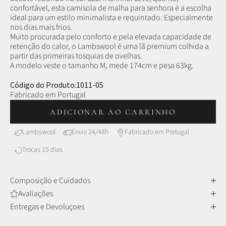
confortável, esta camisola de malha para senhora é a escolha
ideal para um estilo minimalista e requintado. Especialmente
nos dias mais frios.
Muito procurada pelo conforto e pela elevada capacidade de
retenção do calor, o Lambswool é uma lã premium colhida a
partir das primeiras tosquias de ovelhas.
A modelo veste o tamanho M, mede 174cm e pesa 63kg.
Código do Produto:1011-05
Fabricado em Portugal
ADICIONAR AO CARRINHO
Lambswool
Envio 24/48h
Fabricado em Portugal
Trocas 15 dias
Composição e Cuidados
Avaliações
Entregas e Devoluçoes