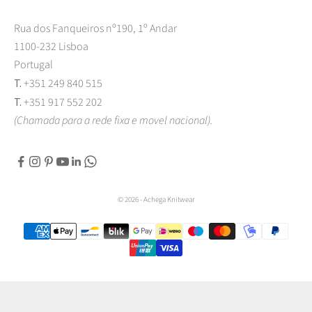
Rua dos Fanqueiros nº190, 1º Andar
1100-232 Lisboa
Portugal
T.
+351 249 840 515
T.
+351 917 552 202
(Chamada para a rede fixa e movel nacional).
© 2026 - Achega Knitwear