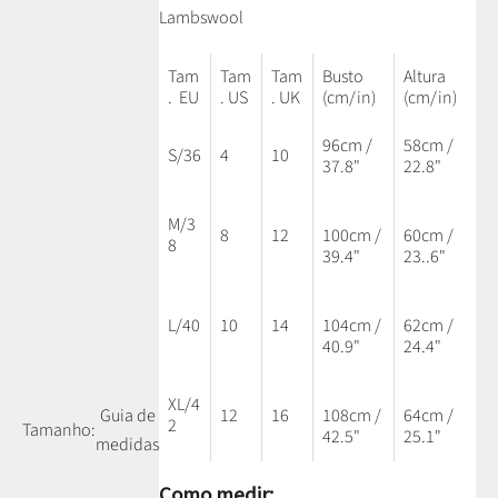
Lambswool
Tam
Tam
Tam
Busto
Altura
. EU
. US
. UK
(cm/in)
(cm/in)
96cm /
58cm /
S/36
4
10
37.8"
22.8"
M/3
8
12
100cm /
60cm /
8
39.4"
23..6"
L/40
10
14
104cm /
62cm /
40.9"
24.4"
XL/4
12
16
108cm /
64cm /
Guia de
2
Tamanho:
42.5"
25.1"
medidas
Como medir: