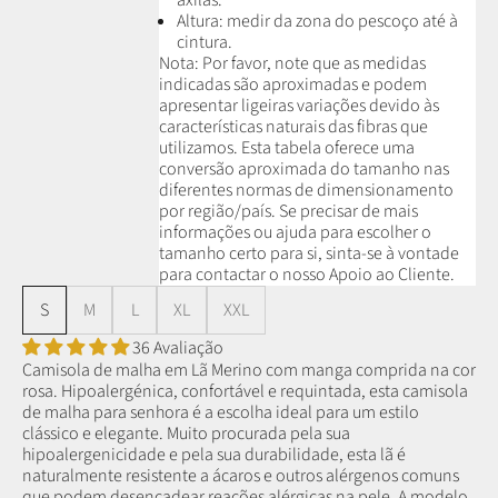
Altura: medir da zona do pescoço até à
cintura.
Nota: P
or favor, note que as medidas
indicadas são aproximadas e podem
apresentar ligeiras variações devido às
características naturais das fibras que
utilizamos.
Esta tabela oferece uma
conversão aproximada do tamanho nas
diferentes normas de dimensionamento
por região/país. Se precisar de mais
informações ou ajuda para escolher o
tamanho certo para si, sinta-se à vontade
para contactar o nosso Apoio ao Cliente.
S
M
L
XL
XXL
36 Avaliação
Camisola de malha em Lã Merino com manga comprida na cor
rosa. Hipoalergénica, confortável e requintada, esta camisola
de malha para senhora é a escolha ideal para um estilo
clássico e elegante. Muito procurada pela sua
hipoalergenicidade e pela sua durabilidade, esta lã é
naturalmente resistente a ácaros e outros alérgenos comuns
que podem desencadear reações alérgicas na pele. A modelo