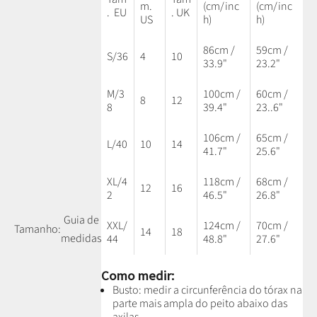
m.
(cm/inc
(cm/inc
. EU
. UK
US
h)
h)
86cm /
59cm /
S/36
4
10
33.9"
23.2"
M/3
100cm /
60cm /
8
12
8
39.4"
23..6"
106cm /
65cm /
L/40
10
14
41.7"
25.6"
XL/4
118cm /
68cm /
12
16
2
46.5"
26.8"
Guia de
XXL/
124cm /
70cm /
Tamanho:
14
18
medidas
44
48.8"
27.6"
Como medir:
Busto: medir a circunferência do tórax na
parte mais ampla do peito abaixo das
axilas.