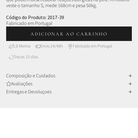
veste o tamanho S, mede 168cm e pesa 50kg.
Código do Produto: 2017-39
Fabricado em Portugal
ADICIONAR AO CARRINHO
Lã Merino
Envio 24/48h
Fabricado em Portugal
Trocas 15 dias
Composição e Cuidados
Avaliações
LÃ MERINO
Entregas e Devoluçoes
Conforto e Sofisticação
As fibras da Lã Merino são mais finas e delicadas em
comparação com outras lãs, tornando-as incrivelmente
suaves ao toque, mas também com muita durabilidade e
resistência ao longo do tempo.