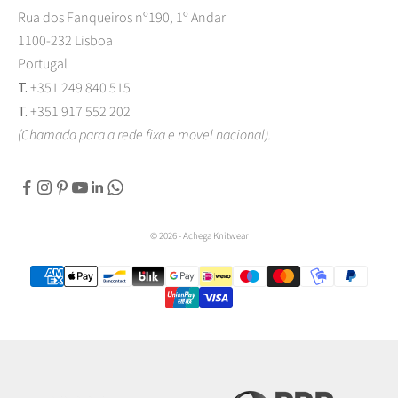
Rua dos Fanqueiros nº190, 1º Andar
1100-232 Lisboa
Portugal
T.
+351 249 840 515
T.
+351 917 552 202
(Chamada para a rede fixa e movel nacional).
© 2026 - Achega Knitwear