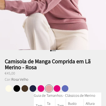
Ir para item 1
Ir para item 2
Ir para item 3
Ir para item 4
Camisola de Manga Comprida em Lã
Merino - Rosa
Preço promocional
€45,00
Cor:
Rosa Velho
Branco Pérola
Preto
Castanho
Azul Marinho
Rosa Fuschia
Rosa Velho
Rosa Fuschia
Azul Ganga
Guia de Tamanhos - Clássicos de Merino
Ta
Busto
Altura
Tam
Tam