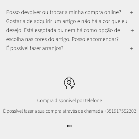
Posso devolver ou trocar a minha compra online?
Gostaria de adquirir um artigo e não há a cor que eu
desejo. Está esgotada ou nem há como opção de
escolha nas cores do artigo. Posso encomendar?
É possível fazer arranjos?
Compra disponível por telefone
É possível fazer a sua compra através de chamada
+351917552202
Ir para item 1
Ir para item 2
Ir para item 3