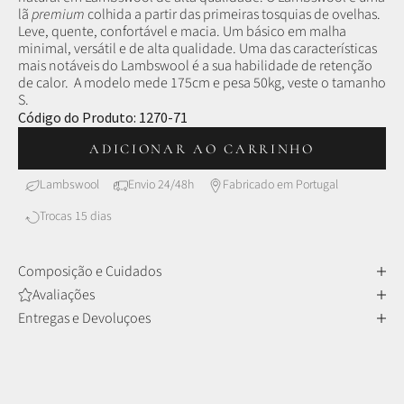
lã
premium
colhida a partir das primeiras tosquias de ovelhas.
Leve, quente, confortável e macia. Um básico em malha
minimal, versátil e de alta qualidade.
Uma das características
mais notáveis do Lambswool é a sua habilidade de retenção
de calor.
A modelo mede 175cm e pesa 50kg, veste o tamanho
S.
Código do Produto:
1270-71
ADICIONAR AO CARRINHO
Lambswool
Envio 24/48h
Fabricado em Portugal
Trocas 15 dias
Composição e Cuidados
Avaliações
Entregas e Devoluçoes