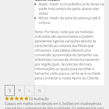
Busto: medir a circunferência do tórax na
parte mais ampla do peito abaixo das
axilas.
Altura: medir da zona do pescoço até à
cintura.
Nota: P
or favor, note que as medidas
indicadas são aproximadas e podem
apresentar ligeiras variações devido às
características naturais das fibras que
utilizamos.
Esta tabela oferece uma
conversão aproximada do tamanho nas
diferentes normas de dimensionamento
por região/país. Se precisar de mais
informações ou ajuda para escolher o
tamanho certo para si, sinta-se à vontade
para contactar o nosso Apoio ao Cliente.
S
M
L
XL
10 Avaliação
Casaco em malha com decote em V, botões em madrepérola
natural em Lambswool de alta qualidade.
O Lambswool é uma