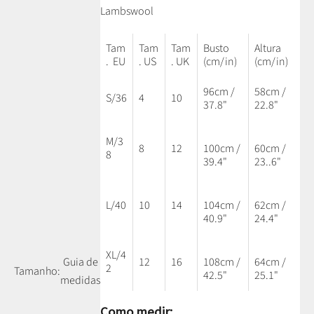
Lambswool
Tam
Tam
Tam
Busto
Altura
. EU
. US
. UK
(cm/in)
(cm/in)
96cm /
58cm /
S/36
4
10
37.8"
22.8"
M/3
8
12
100cm /
60cm /
8
39.4"
23..6"
L/40
10
14
104cm /
62cm /
40.9"
24.4"
XL/4
12
16
108cm /
64cm /
Guia de
2
Tamanho:
42.5"
25.1"
medidas
Como medir: