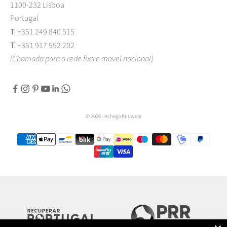
1100-232 Lisboa
Portugal
T.
+351 249 840 515
T.
+351 917 552 202
(Chamada para a rede fixa e movel nacional).
© 2026 - Achega Knitwear