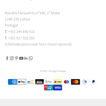
Rua dos Fanqueiros nº190, 1º Andar
1100-232 Lisboa
Portugal
T.
+351 249 840 515
T.
+351 917 552 202
(Chamada para a rede fixa e movel nacional).
© 2026 - Achega Knitwear