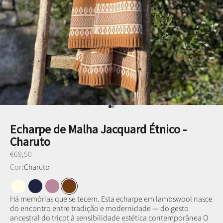
Ir para item 1
Ir para item 2
Echarpe de Malha Jacquard Étnico -
Charuto
Preço promocional
€69,50
Cor:
Charuto
Branco Pérola
Azul Marinho
Alfazema
Charuto
Há memórias que se tecem. Esta echarpe em lambswool nasce
do encontro entre tradição e modernidade — do gesto
ancestral do tricot à sensibilidade estética contemporânea O