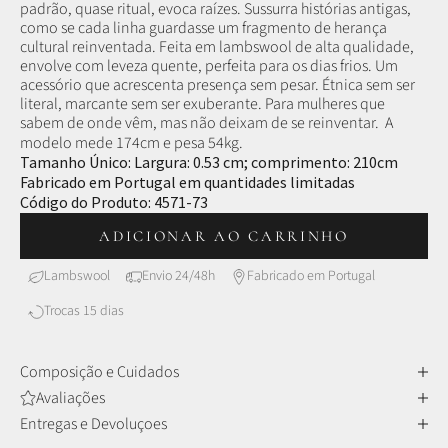
padrão, quase ritual, evoca raízes. Sussurra histórias antigas,
como se cada linha guardasse um fragmento de herança
cultural reinventada. Feita em lambswool de alta qualidade,
envolve com leveza quente, perfeita para os dias frios. Um
acessório que acrescenta presença sem pesar. Étnica sem ser
literal, marcante sem ser exuberante. Para mulheres que
sabem de onde vêm, mas não deixam de se reinventar.
A
modelo mede 174cm e pesa 54kg.
Tamanho Único: Largura: 0.53 cm; comprimento: 210cm
Fabricado em Portugal em quantidades limitadas
Código do Produto: 4571-73
ADICIONAR AO CARRINHO
Lambswool
Envio 24/48h
Fabricado em Portugal
Trocas 15 dias
Composição e Cuidados
Avaliações
Entregas e Devoluçoes