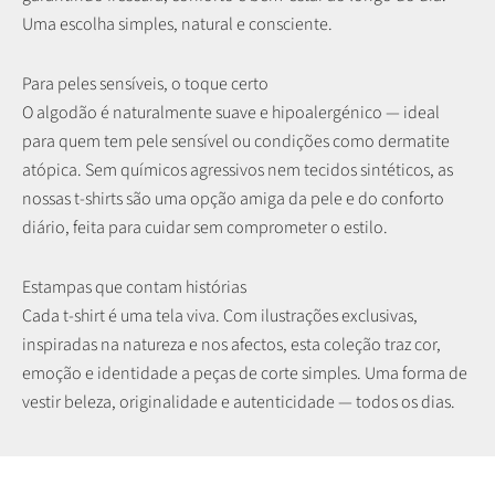
Uma escolha simples, natural e consciente.
Para peles sensíveis, o toque certo
O algodão é naturalmente suave e hipoalergénico — ideal
para quem tem pele sensível ou condições como dermatite
atópica. Sem químicos agressivos nem tecidos sintéticos, as
nossas t-shirts são uma opção amiga da pele e do conforto
diário, feita para cuidar sem comprometer o estilo.
Estampas que contam histórias
Cada t-shirt é uma tela viva. Com ilustrações exclusivas,
inspiradas na natureza e nos afectos, esta coleção traz cor,
emoção e identidade a peças de corte simples. Uma forma de
Descubra mais novidades da nova coleção.
vestir beleza, originalidade e autenticidade — todos os dias.
Combine a elegância e o conforto das nossas malhas com o
seu estilo.
VER NOVIDADES