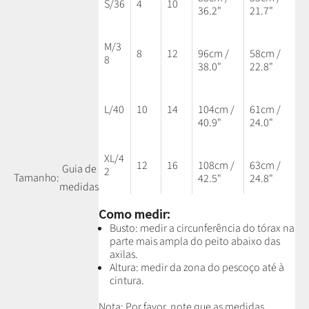
S/36
4
10
36.2"
21.7"
M/3
8
12
96cm /
58cm /
8
38.0"
22.8"
L/40
10
14
104cm /
61cm /
40.9"
24.0"
XL/4
12
16
108cm /
63cm /
Guia de
2
Tamanho:
42.5"
24.8"
medidas
Como medir:
Busto: medir a circunferência do tórax na
parte mais ampla do peito abaixo das
axilas.
Altura: medir da zona do pescoço até à
cintura.
Nota: P
or favor, note que as medidas