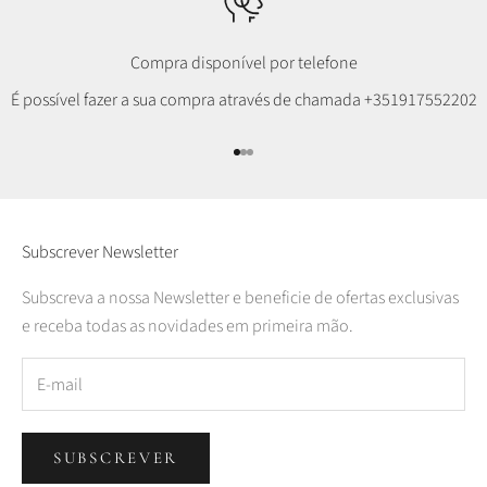
Compra disponível por telefone
É possível fazer a sua compra através de chamada
+351917552202
Ir para item 1
Ir para item 2
Ir para item 3
Subscrever Newsletter
Subscreva a nossa Newsletter e beneficie de ofertas exclusivas
e receba todas as novidades em primeira mão.
SUBSCREVER