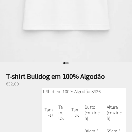
Ir para item 1
Ir para item 2
Ir para item 3
T-shirt Bulldog em 100% Algodão
Preço promocional
€32,00
T-Shirt em 100% Algodão SS26
Ta
Busto
Altura
Tam
Tam
m.
(cm/inc
(cm/inc
. EU
. UK
US
h)
h)
88cm /
55cm /