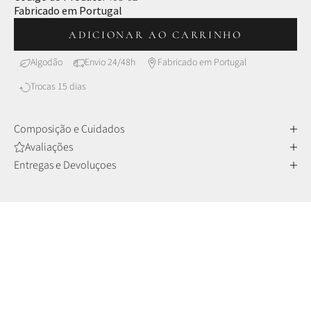
Fabricado em Portugal
ADICIONAR AO CARRINHO
Algodão
Envio 24/48h
Fabricado em Portugal
Trocas 15 dias
Composição e Cuidados
Avaliações
100% Algodão 100% Conforto
Entregas e Devoluçoes
Mais suaves, mais respiráveis, mais naturais.
O algodão, sendo uma fibra natural, permite uma circulação
de ar eficiente, contribuindo para
manter o corpo fresco e
confortável ao longo do dia
. Uma escolha que alia bem-estar
à elegância, especialmente nos dias mais quentes.