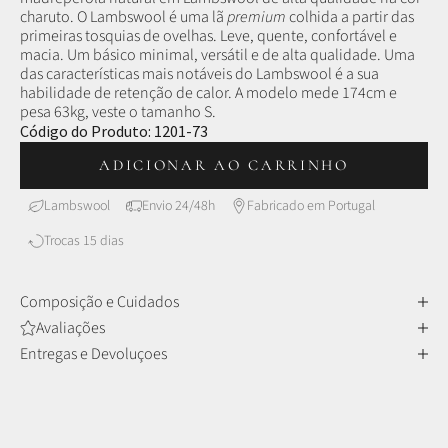
charuto.
O Lambswool é uma lã
premium
colhida a partir das
primeiras tosquias de ovelhas.
Leve, quente, confortável e
macia. Um básico minimal, versátil e de alta qualidade.
Uma
das características mais notáveis do Lambswool é a sua
habilidade de retenção de calor.
A modelo mede 174cm e
pesa 63kg, veste o tamanho S.
Código do Produto:
1201-73
ADICIONAR AO CARRINHO
Lambswool
Envio 24/48h
Fabricado em Portugal
Trocas 15 dias
Composição e Cuidados
Avaliações
Entregas e Devoluçoes