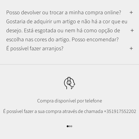
Posso devolver ou trocar a minha compra online?
Gostaria de adquirir um artigo e não há a cor que eu
desejo. Está esgotada ou nem há como opção de
escolha nas cores do artigo. Posso encomendar?
É possível fazer arranjos?
Compra disponível por telefone
É possível fazer a sua compra através de chamada
+351917552202
Ir para item 1
Ir para item 2
Ir para item 3