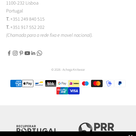
1100-232 Lisboa
Portugal
T.
+351 249 840 515
T.
+351 917 552 202
(Chamada para a rede fixa e movel nacional).
© 2026 - Achega Knitwear