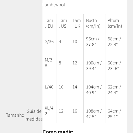
Lambswool
Tam
Tam
Tam
Busto
Altura
. EU
. US
. UK
(cm/in)
(cm/in)
96cm /
58cm /
S/36
4
10
37.8"
22.8"
M/3
8
12
100cm /
60cm /
8
39.4"
23..6"
L/40
10
14
104cm /
62cm /
40.9"
24.4"
XL/4
12
16
108cm /
64cm /
Guia de
2
Tamanho:
42.5"
25.1"
medidas
Como medir: