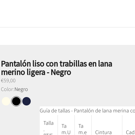
Pantalón liso con trabillas en lana
merino ligera - Negro
Preço promocional
€59,00
Color:
Negro
Blanco perla
Negro
Azul marino
Guía de tallas - Pantalón de lana merina co
Talla
Ta
Ta
.
m.U
m.e
Cintura
Cad