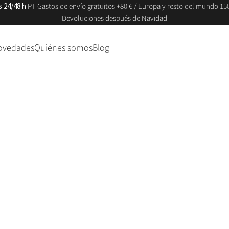
s 24/48 h
PT Gastos de envío gratuitos +80 € / Europa y resto del mundo 150
Devoluciones después de Navidad
ovedades
Quiénes somos
Blog