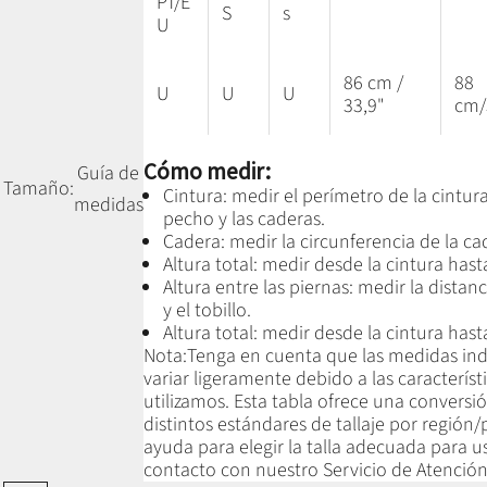
PT/E
S
s
U
86 cm /
88
U
U
U
33,9"
cm/
Cómo medir:
Guía de
Tamaño:
Cintura: medir el perímetro de la cintur
medidas
pecho y las caderas.
Cadera: medir la circunferencia de la c
Altura total: medir desde la cintura hasta
Altura entre las piernas:
medir la distanci
y el tobillo
.
Altura total: medir desde la cintura hasta
Nota:
Tenga en cuenta que las medidas in
variar ligeramente debido a las característ
utilizamos.
Esta tabla ofrece una conversió
distintos estándares de tallaje por región/
ayuda para elegir la talla adecuada para 
contacto con nuestro Servicio de Atención 