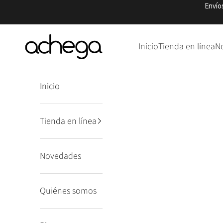
Ir al contenido
Envío
Punto Achega
Inicio
Tienda en línea
N
Inicio
Tienda en línea
Novedades
Quiénes somos