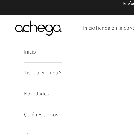
Ir al contenido
Envío
Punto Achega
Inicio
Tienda en línea
N
Inicio
Tienda en línea
Novedades
Quiénes somos