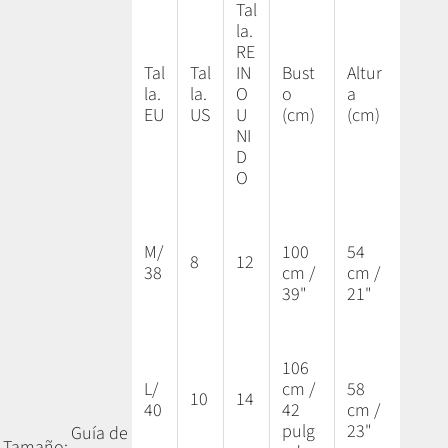
Tal
la.
RE
Tal
Tal
IN
Bust
Altur
la.
la.
O
o
a
EU
US
U
(cm)
(cm)
NI
D
O
M/
100
54
8
12
38
cm /
cm /
39"
21"
106
L/
cm /
58
10
14
40
42
cm /
pulg
23"
Guía de
Tamaño: