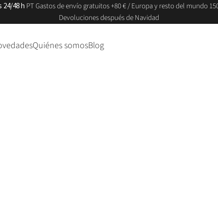
s 24/48 h
PT Gastos de envío gratuitos +80 € / Europa y resto del mundo 150
Devoluciones después de Navidad
ovedades
Quiénes somos
Blog