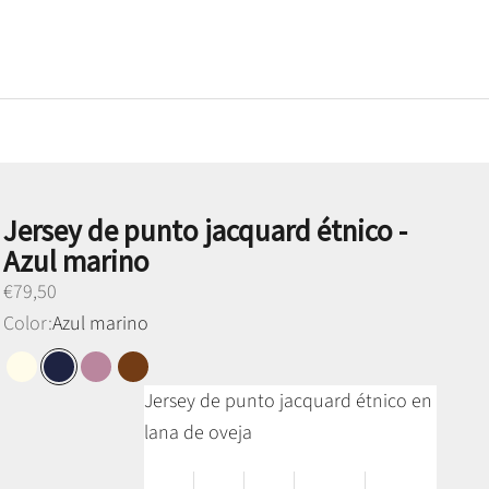
Jersey de punto jacquard étnico -
Azul marino
Preço promocional
€79,50
Color:
Azul marino
Blanco Perla
Azul marino
Lavanda
Cigar
Jersey de punto jacquard étnico en
lana de oveja