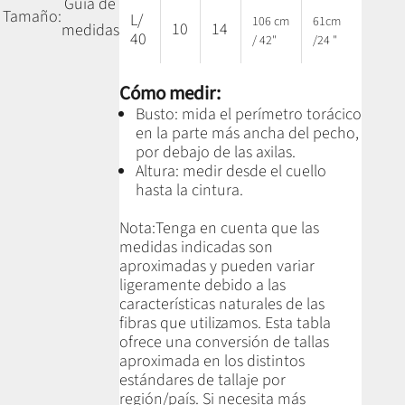
Guía de
Tamaño:
L/
106 cm
61cm
10
14
medidas
40
/ 42"
/24 "
Cómo medir:
Busto: mida el perímetro torácico
en la parte más ancha del pecho,
por debajo de las axilas.
Altura: medir desde el cuello
hasta la cintura.
Nota:
Tenga en cuenta que las
medidas indicadas son
aproximadas y pueden variar
ligeramente debido a las
características naturales de las
fibras que utilizamos.
Esta tabla
ofrece una conversión de tallas
aproximada en los distintos
estándares de tallaje por
región/país. Si necesita más