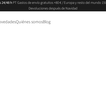
s 24/48 h
PT Gastos de envío gratuitos +80 € / Europa y resto del mundo 150
Devoluciones después de Navidad
ovedades
Quiénes somos
Blog