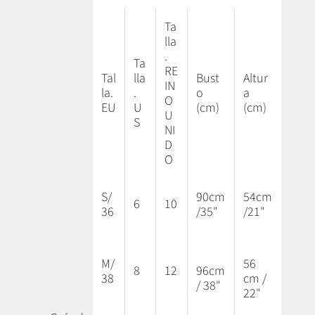
Ta
lla
.
Ta
RE
Tal
lla
Bust
Altur
IN
la.
.
o
a
O
EU
U
(cm)
(cm)
U
S
NI
D
O
S/
90cm
54cm
6
10
36
/35"
/21"
M/
56
8
12
96cm
38
cm /
/ 38"
22"