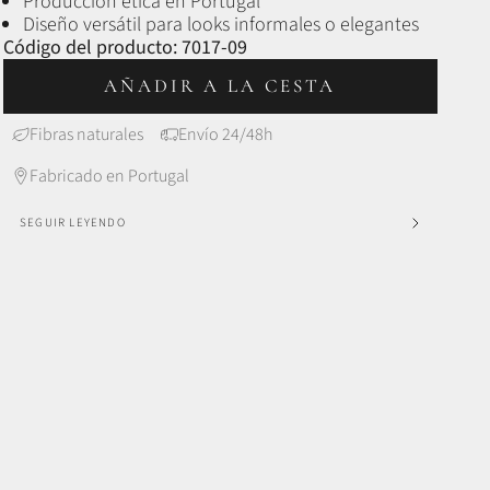
Producción ética en Portugal
Diseño versátil para looks informales o elegantes
Código del producto:
7017-09
AÑADIR A LA CESTA
Fibras naturales
Envío 24/48h
Fabricado en Portugal
SEGUIR LEYENDO