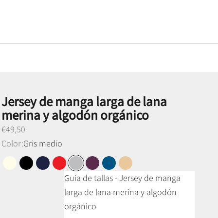
Jersey de manga larga de lana
merina y algodón orgánico
Preço promocional
€49,50
Color:
Gris medio
Blanco perla
Negro
Azul marino
Rojo
Gris medio
Morado
Azul petróleo
Camel miel
Guía de tallas - Jersey de manga
larga de lana merina y algodón
orgánico