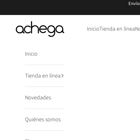
Ir al contenido
Envío
Punto Achega
Inicio
Tienda en línea
N
Inicio
Tienda en línea
Novedades
Quiénes somos