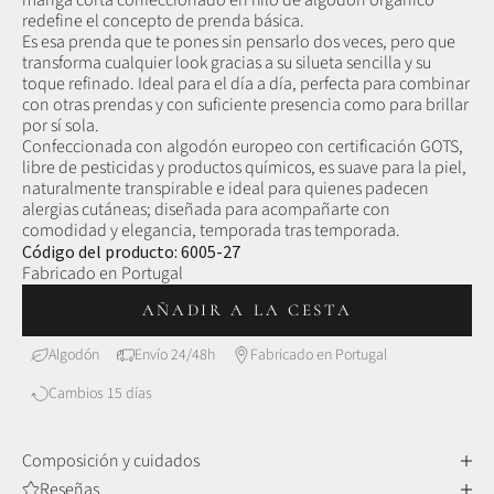
redefine el concepto de prenda básica.
Es esa prenda que te pones sin pensarlo dos veces, pero que
transforma cualquier look gracias a su silueta sencilla y su
toque refinado. Ideal para el día a día, perfecta para combinar
con otras prendas y con suficiente presencia como para brillar
por sí sola.
Confeccionada con algodón europeo con certificación GOTS,
libre de pesticidas y productos químicos, es suave para la piel,
naturalmente transpirable e ideal para quienes padecen
alergias cutáneas; diseñada para acompañarte con
comodidad y elegancia, temporada tras temporada.
Código del producto: 6005-27
Fabricado en Portugal
AÑADIR A LA CESTA
Algodón
Envío 24/48h
Fabricado en Portugal
Cambios 15 días
Composición y cuidados
Algodón orgánico
Reseñas
Ligero y cómodo