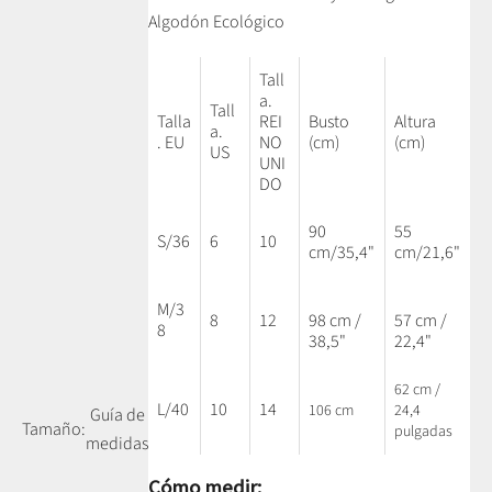
Algodón Ecológico
Tall
a.
Tall
Talla
REI
Busto
Altura
a.
. EU
NO
(cm)
(cm)
US
UNI
DO
90
55
S/36
6
10
cm/35,4"
cm/21,6"
M/3
8
12
98 cm /
57 cm /
8
38,5"
22,4"
62 cm /
L/40
10
14
106 cm
24,4
Guía de
Tamaño:
pulgadas
medidas
Cómo medir: