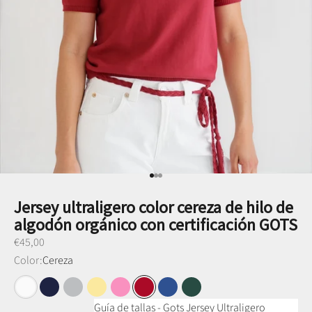
Ir al punto 1
Ir al punto 2
Ir al punto 3
Jersey ultraligero color cereza de hilo de
algodón orgánico con certificación GOTS
Preço promocional
€45,00
Color:
Cereza
Blanco
Azul marino
Gris medio
Amarillo mantequilla
Rosa
Cereza
Azul cobalto
Verde oliva
Guía de tallas - Gots Jersey Ultraligero