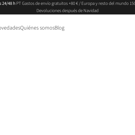
s 24/48 h
PT Gastos de envío gratuitos +80 € / Europa y resto del mundo 150
Devoluciones después de Navidad
ovedades
Quiénes somos
Blog