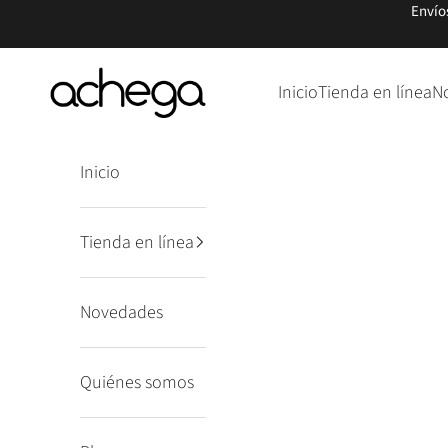
Ir al contenido
Envío
Punto Achega
Inicio
Tienda en línea
N
Inicio
Tienda en línea
Novedades
Quiénes somos