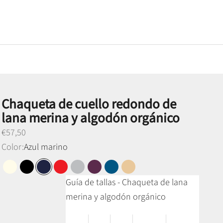
Chaqueta de cuello redondo de
lana merina y algodón orgánico
Preço promocional
€57,50
Color:
Azul marino
Blanco perla
Negro
Azul marino
Rojo
Gris medio
Morado
Azul petróleo
Camel miel
Guía de tallas - Chaqueta de lana
merina y algodón orgánico