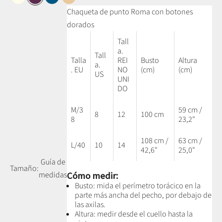
Blanco perla
Morado
Azul petróleo
Camel miel
Chaqueta de punto Roma con botones
dorados
Tall
a.
Tall
Talla
REI
Busto
Altura
a.
. EU
NO
(cm)
(cm)
US
UNI
DO
M/3
59 cm /
8
12
100 cm
8
23,2"
108 cm /
63 cm /
L/40
10
14
42,6"
25,0"
Guía de
Tamaño:
medidas
Cómo medir:
Busto: mida el perímetro torácico en la
parte más ancha del pecho, por debajo de
las axilas.
Altura: medir desde el cuello hasta la