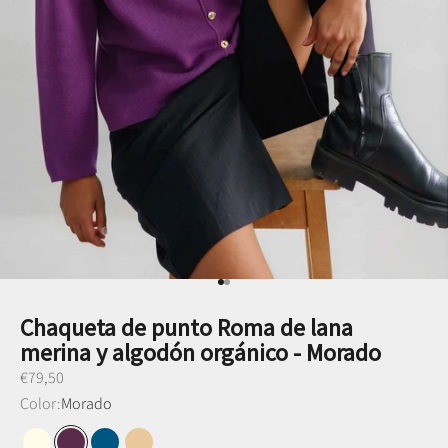
Ir al punto 1
Ir al punto 2
Chaqueta de punto Roma de lana
merina y algodón orgánico - Morado
Preço promocional
€79,50
Color:
Morado