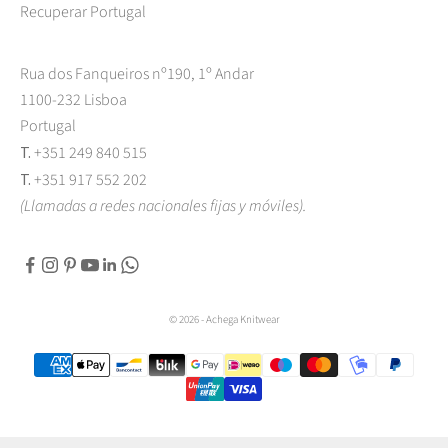
Recuperar Portugal
Rua dos Fanqueiros nº190, 1º Andar
1100-232 Lisboa
Portugal
T.
+351 249 840 515
T.
+351 917 552 202
(Llamadas a redes nacionales fijas y móviles).
© 2026 - Achega Knitwear