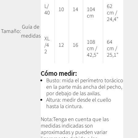
L/
62
10
14
104
40
cm /
cm
24,4"
Guía de
Tamaño:
medidas
XL
108
64
/4
12
16
cm /
cm /
2
42,5"
25,1"
Cómo medir:
Busto: mida el perímetro torácico
en la parte más ancha del pecho,
por debajo de las axilas.
Altura: medir desde el cuello
hasta la cintura.
Nota:
Tenga en cuenta que las
medidas indicadas son
aproximadas y pueden variar