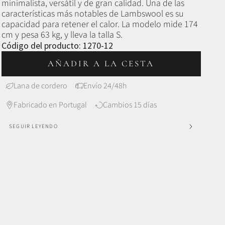
minimalista, versátil y de gran calidad.
Una de las
características más notables de Lambswool es su
capacidad para retener el calor.
La modelo mide 174
cm y pesa 63 kg, y lleva la talla S.
Código del producto:
1270-12
AÑADIR A LA CESTA
Lana de cordero
Envío 24/48h
Fabricado en Portugal
Cambios 15 días
SEGUIR LEYENDO