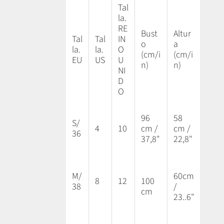
Tal
la.
RE
Bust
Altur
Tal
Tal
IN
o
a
la.
la.
O
(cm/i
(cm/i
EU
US
U
n)
n)
NI
D
O
96
58
S/
4
10
cm /
cm /
36
37,8"
22,8"
M/
60cm
8
12
100
38
/
cm
23..6"