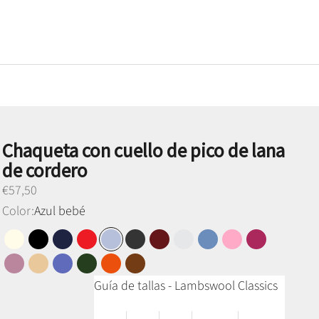
Chaqueta con cuello de pico de lana
de cordero
Preço promocional
€57,50
Color:
Azul bebé
Blanco perla
Negro
Azul marino
Rojo
Azul bebé
Gris antracita
Burdeos
Gris claro
Azul cielo
Rosa Dama
Carmín
Lavanda
Miel Camel
Azul Denim
Verde musgo
Naranja Terracota
Puro
Guía de tallas - Lambswool Classics