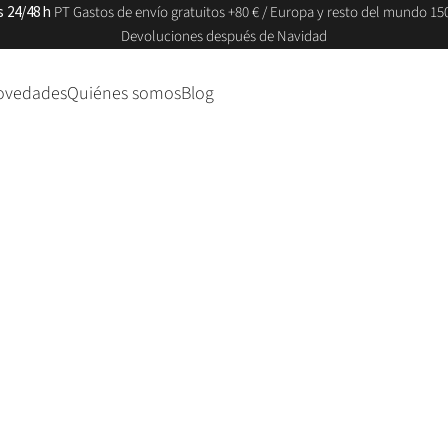
s 24/48 h
PT Gastos de envío gratuitos +80 € / Europa y resto del mundo 150
Devoluciones después de Navidad
ovedades
Quiénes somos
Blog