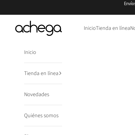
Ir al contenido
Envío
Punto Achega
Inicio
Tienda en línea
N
Inicio
Tienda en línea
Novedades
Quiénes somos