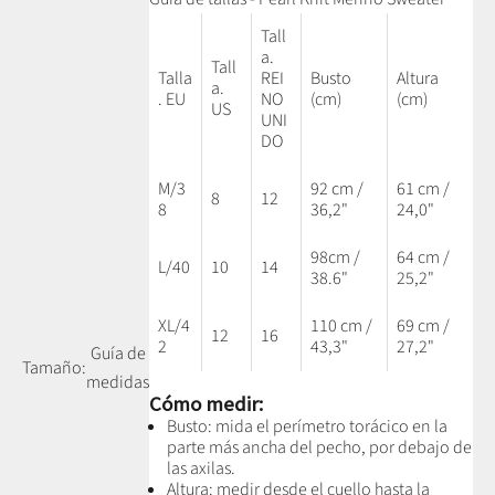
Tall
a.
Tall
Talla
REI
Busto
Altura
a.
. EU
NO
(cm)
(cm)
US
UNI
DO
M/3
92 cm /
61 cm /
8
12
8
36,2"
24,0"
98cm /
64 cm /
L/40
10
14
38.6"
25,2"
XL/4
110 cm /
69 cm /
12
16
2
43,3"
27,2"
Guía de
Tamaño:
medidas
Cómo medir:
Busto: mida el perímetro torácico en la
parte más ancha del pecho, por debajo de
las axilas.
Altura: medir desde el cuello hasta la