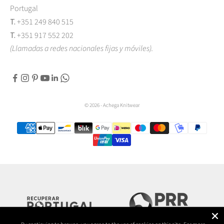
Portugal
T.
+351 249 840 515
T.
+351 917 552 202
(Llamadas a redes nacionales fijas y móviles).
© 2026 - Achega Knitwear