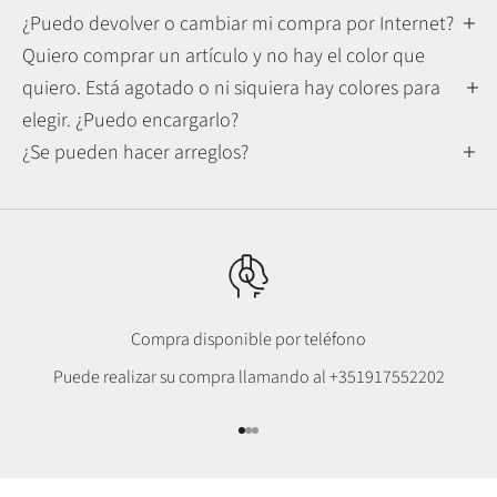
¿Puedo devolver o cambiar mi compra por Internet?
Quiero comprar un artículo y no hay el color que
quiero. Está agotado o ni siquiera hay colores para
elegir. ¿Puedo encargarlo?
¿Se pueden hacer arreglos?
Compra disponible por teléfono
Puede realizar su compra llamando al
+351917552202
Ir al punto 1
Ir al punto 2
Ir al punto 3