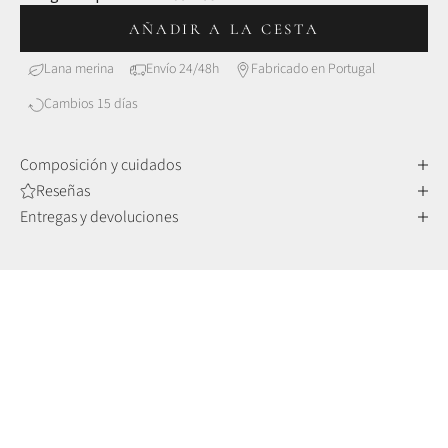
AÑADIR A LA CESTA
Lana merina
Envío 24/48h
Fabricado en Portugal
Cambios 15 días
Composición y cuidados
Reseñas
Entregas y devoluciones
LANA MERINO
Confort y sofisticación
Las fibras de lana merina son más finas y delicadas que las de
otras lanas, lo que las hace increíblemente suaves al tacto,
pero también muy duraderas y resistentes al paso del tiempo.