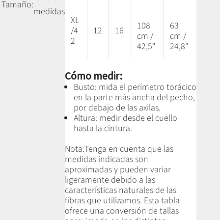
Tamaño:
medidas
XL
108
63
/4
12
16
cm /
cm /
2
42,5"
24,8"
Cómo medir:
Busto: mida el perímetro torácico
en la parte más ancha del pecho,
por debajo de las axilas.
Altura: medir desde el cuello
hasta la cintura.
Nota:
Tenga en cuenta que las
medidas indicadas son
aproximadas y pueden variar
ligeramente debido a las
características naturales de las
fibras que utilizamos.
Esta tabla
ofrece una conversión de tallas