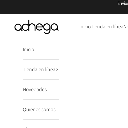
Ir al contenido
Envío
Punto Achega
Inicio
Tienda en línea
N
Inicio
Tienda en línea
Novedades
Quiénes somos