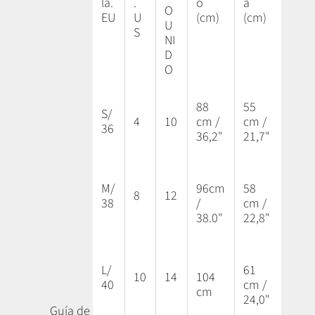
la.
.
o
a
O
EU
U
(cm)
(cm)
U
S
NI
D
O
88
55
S/
4
10
cm /
cm /
36
36,2"
21,7"
M/
96cm
58
8
12
38
/
cm /
38.0"
22,8"
L/
61
10
14
104
40
cm /
cm
24,0"
Guía de