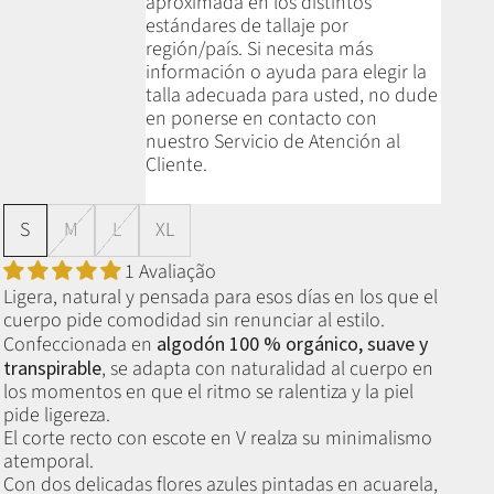
aproximada en los distintos
estándares de tallaje por
región/país. Si necesita más
información o ayuda para elegir la
talla adecuada para usted, no dude
en ponerse en contacto con
nuestro Servicio de Atención al
Cliente.
S
M
L
XL
1 Avaliação
Ligera, natural y pensada para esos días en los que el
cuerpo pide comodidad sin renunciar al estilo.
Confeccionada en
algodón 100 % orgánico, suave y
transpirable
, se adapta con naturalidad al cuerpo en
los momentos en que el ritmo se ralentiza y la piel
pide ligereza.
El corte recto con escote en V realza su minimalismo
atemporal.
Con dos delicadas flores azules pintadas en acuarela,