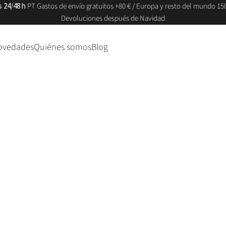
s 24/48 h
PT Gastos de envío gratuitos +80 € / Europa y resto del mundo 150
Devoluciones después de Navidad
ovedades
Quiénes somos
Blog