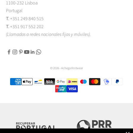
1100-232 Lisboa
Portugal
T.
+351 249 840 515
T.
+351 917 552 202
(Llamadas a redes nacionales fijas y móviles).
© 2026 - Achega Knitwear