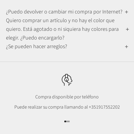
¿Puedo devolver o cambiar mi compra por Internet?
Quiero comprar un artículo y no hay el color que
quiero. Está agotado o ni siquiera hay colores para
elegir. ¿Puedo encargarlo?
¿Se pueden hacer arreglos?
Compra disponible por teléfono
Puede realizar su compra llamando al
+351917552202
Ir al punto 1
Ir al punto 2
Ir al punto 3