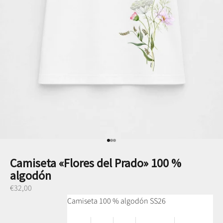
Ir al punto 1
Ir al punto 2
Ir al punto 3
Camiseta «Flores del Prado» 100 %
algodón
Preço promocional
€32,00
Camiseta 100 % algodón SS26