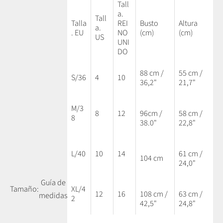
Tall
a.
Tall
Talla
REI
Busto
Altura
a.
. EU
NO
(cm)
(cm)
US
UNI
DO
88 cm /
55 cm /
S/36
4
10
36,2"
21,7"
M/3
8
12
96cm /
58 cm /
8
38.0"
22,8"
L/40
10
14
61 cm /
104 cm
24,0"
Guía de
Tamaño:
XL/4
12
16
108 cm /
63 cm /
medidas
2
42,5"
24,8"