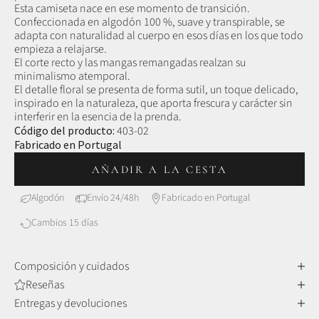
Esta camiseta nace en ese momento de transición.
Confeccionada en algodón 100 %, suave y transpirable, se
adapta con naturalidad al cuerpo en esos días en los que todo
empieza a relajarse.
El corte recto y las mangas remangadas realzan su
minimalismo atemporal.
El detalle floral se presenta de forma sutil, un toque delicado,
inspirado en la naturaleza, que aporta frescura y carácter sin
interferir en la esencia de la prenda.
Código del producto:
403-02
Fabricado en Portugal
AÑADIR A LA CESTA
Algodón
Envío 24/48h
Fabricado en Portugal
Cambios 15 días
Composición y cuidados
Reseñas
100 % algodón, 100 % comodidad
Entregas y devoluciones
Más suaves, más transpirables, más naturales.