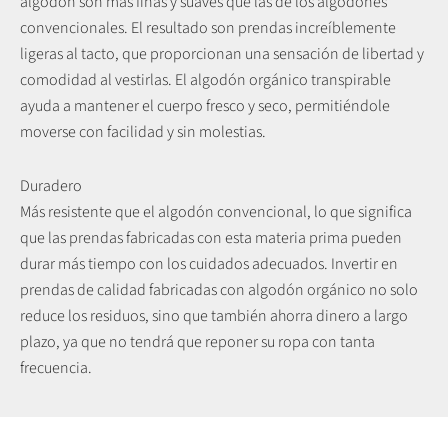
algodón son más finas y suaves que las de los algodones
convencionales. El resultado son prendas increíblemente
ligeras al tacto, que proporcionan una sensación de libertad y
comodidad al vestirlas. El algodón orgánico transpirable
ayuda a mantener el cuerpo fresco y seco, permitiéndole
moverse con facilidad y sin molestias.
Duradero
Más resistente que el algodón convencional, lo que significa
que las prendas fabricadas con esta materia prima pueden
durar más tiempo con los cuidados adecuados. Invertir en
prendas de calidad fabricadas con algodón orgánico no solo
reduce los residuos, sino que también ahorra dinero a largo
plazo, ya que no tendrá que reponer su ropa con tanta
Más información sobre la nueva colección.
frecuencia.
Combina la elegancia y la comodidad de nuestras prendas de
punto con tu estilo.