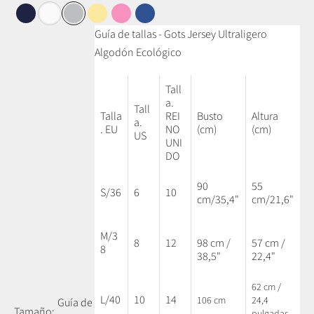
Azul marino
Blanco
Gris medio
Amarillo mantequilla
Rosa
Azul cobalto
Guía de tallas - Gots Jersey Ultraligero
Algodón Ecológico
Tall
a.
Tall
Talla
REI
Busto
Altura
a.
. EU
NO
(cm)
(cm)
US
UNI
DO
90
55
S/36
6
10
cm/35,4"
cm/21,6"
M/3
8
12
98 cm /
57 cm /
8
38,5"
22,4"
62 cm /
L/40
10
14
106 cm
24,4
Guía de
Tamaño:
pulgadas