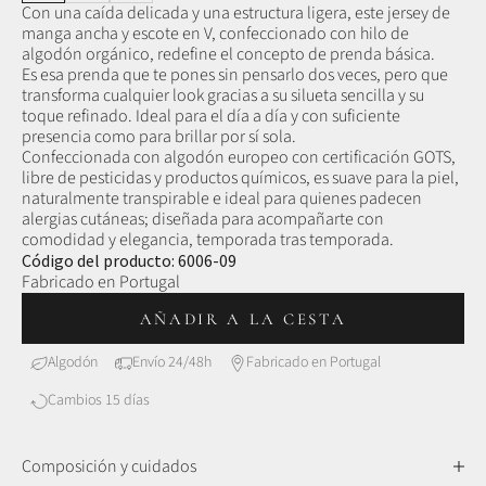
Con una caída delicada y una estructura ligera, este jersey de
manga ancha y escote en V, confeccionado con hilo de
algodón orgánico, redefine el concepto de prenda básica.
Es esa prenda que te pones sin pensarlo dos veces, pero que
transforma cualquier look gracias a su silueta sencilla y su
toque refinado. Ideal para el día a día y con suficiente
presencia como para brillar por sí sola.
Confeccionada con algodón europeo con certificación GOTS,
libre de pesticidas y productos químicos, es suave para la piel,
naturalmente transpirable e ideal para quienes padecen
alergias cutáneas; diseñada para acompañarte con
comodidad y elegancia, temporada tras temporada.
Código del producto: 6006-09
Fabricado en Portugal
AÑADIR A LA CESTA
Algodón
Envío 24/48h
Fabricado en Portugal
Cambios 15 días
Composición y cuidados
Algodón orgánico