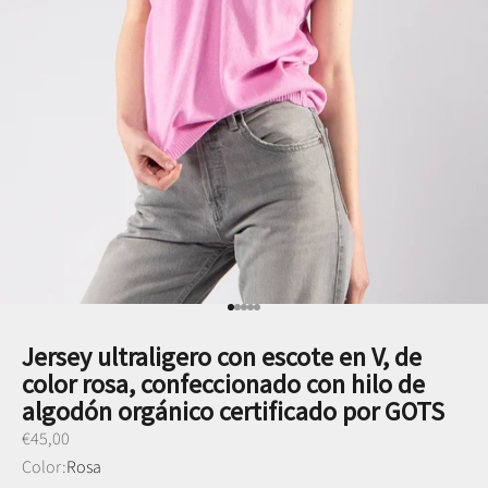
Ir al punto 1
Ir al punto 2
Ir al punto 3
Ir al punto 4
Ir al punto 5
Jersey ultraligero con escote en V, de
color rosa, confeccionado con hilo de
algodón orgánico certificado por GOTS
Preço promocional
€45,00
Color:
Rosa