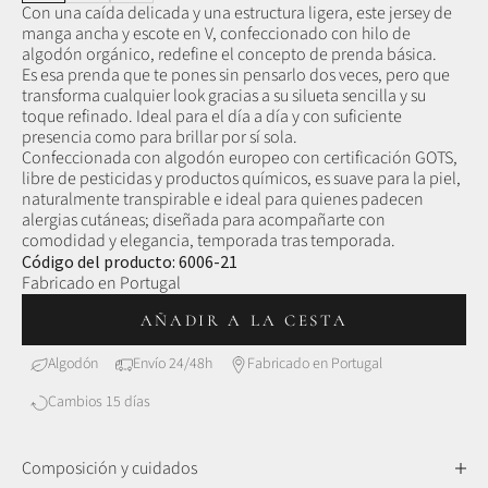
Con una caída delicada y una estructura ligera, este jersey de
manga ancha y escote en V, confeccionado con hilo de
algodón orgánico, redefine el concepto de prenda básica.
Es esa prenda que te pones sin pensarlo dos veces, pero que
transforma cualquier look gracias a su silueta sencilla y su
toque refinado. Ideal para el día a día y con suficiente
presencia como para brillar por sí sola.
Confeccionada con algodón europeo con certificación GOTS,
libre de pesticidas y productos químicos, es suave para la piel,
naturalmente transpirable e ideal para quienes padecen
alergias cutáneas; diseñada para acompañarte con
comodidad y elegancia, temporada tras temporada.
Código del producto: 6006-21
Fabricado en Portugal
AÑADIR A LA CESTA
Algodón
Envío 24/48h
Fabricado en Portugal
Cambios 15 días
Composición y cuidados
Algodón orgánico