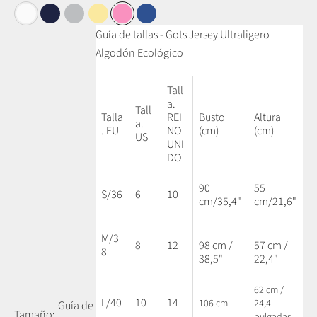
Blanco
Azul marino
Gris medio
Amarillo mantequilla
Rosa
Azul cobalto
Guía de tallas - Gots Jersey Ultraligero
Algodón Ecológico
Tall
a.
Tall
Talla
REI
Busto
Altura
a.
. EU
NO
(cm)
(cm)
US
UNI
DO
90
55
S/36
6
10
cm/35,4"
cm/21,6"
M/3
8
12
98 cm /
57 cm /
8
38,5"
22,4"
62 cm /
L/40
10
14
106 cm
24,4
Guía de
Tamaño:
pulgadas