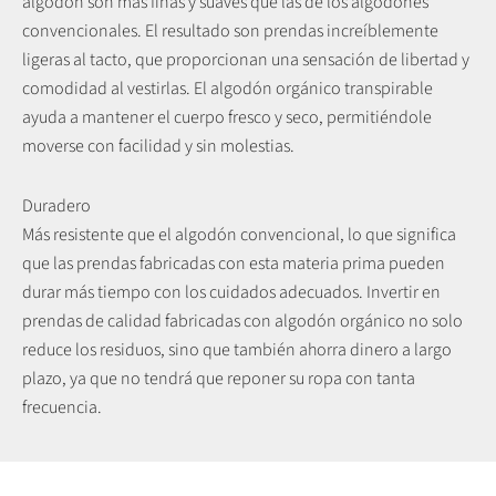
algodón son más finas y suaves que las de los algodones
convencionales. El resultado son prendas increíblemente
ligeras al tacto, que proporcionan una sensación de libertad y
comodidad al vestirlas. El algodón orgánico transpirable
ayuda a mantener el cuerpo fresco y seco, permitiéndole
moverse con facilidad y sin molestias.
Duradero
Más resistente que el algodón convencional, lo que significa
que las prendas fabricadas con esta materia prima pueden
durar más tiempo con los cuidados adecuados. Invertir en
prendas de calidad fabricadas con algodón orgánico no solo
reduce los residuos, sino que también ahorra dinero a largo
plazo, ya que no tendrá que reponer su ropa con tanta
Más información sobre la nueva colección.
frecuencia.
Combina la elegancia y la comodidad de nuestras prendas de
punto con tu estilo.