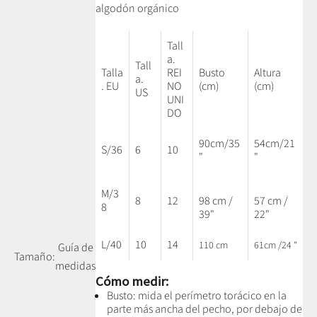
algodón orgánico
Tall
a.
Tall
Talla
REI
Busto
Altura
a.
. EU
NO
(cm)
(cm)
US
UNI
DO
90cm/35
54cm/21
S/36
6
10
"
"
M/3
8
12
98 cm /
57 cm /
8
39"
22"
L/40
10
14
110 cm
61cm /24 "
Guía de
Tamaño:
medidas
Cómo medir:
Busto: mida el perímetro torácico en la
parte más ancha del pecho, por debajo de