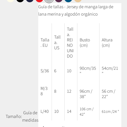
Blanco perla
Negro
Azul marino
Rojo
Gris medio
Morado
Azul petróleo
Camel miel
Guía de tallas - Jersey de manga larga de
lana merina y algodón orgánico
Tall
a.
Tall
Talla
REI
Busto
Altura
a.
. EU
NO
(cm)
(cm)
US
UNI
DO
90cm/35
54cm/21
S/36
6
10
"
"
M/3
8
12
96cm /
56 cm /
8
38"
22"
106 cm /
L/40
10
14
61cm /24 "
Guía de
42"
Tamaño:
medidas