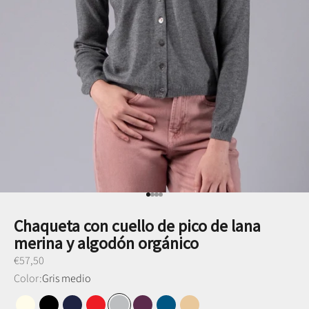
Ir al punto 1
Ir al punto 2
Ir al punto 3
Ir al punto 4
Chaqueta con cuello de pico de lana
merina y algodón orgánico
Preço promocional
€57,50
Color:
Gris medio