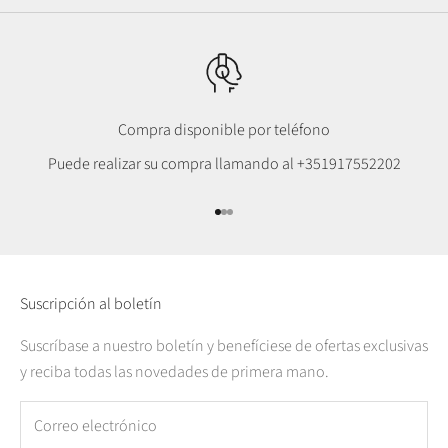
Compra disponible por teléfono
Puede realizar su compra llamando al
+351917552202
Ir al punto 1
Ir al punto 2
Ir al punto 3
Suscripción al boletín
Suscríbase a nuestro boletín y benefíciese de ofertas exclusivas
y reciba todas las novedades de primera mano.